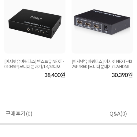
[이지넷유비쿼터스] 넥스트유 NEXT-
[이지넷유비쿼터스] 이지넷 NEXT-40
0104SP [모니터 분배기/1:4/오디오 지
2SP4K60 [모니터 분배기/1:2/HDMI/4
원]
K/오디오 지원]...
38,400원
30,390원
구매후기(
0
)
Q&A(
0
)