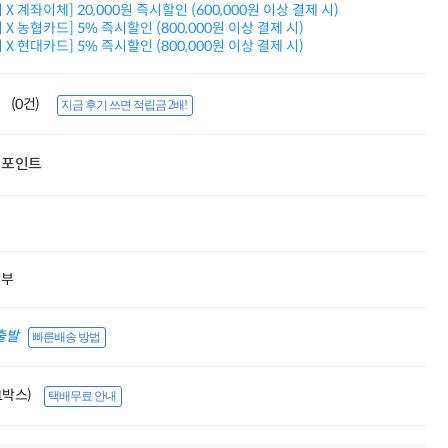
X 계좌이체] 20,000원 즉시할인 (600,000원 이상 결제 시)
적립금 3% 페이백
X 농협카드] 5% 즉시할인 (800,000원 이상 결제 시)
시스코 스위칭허브
X 현대카드] 5% 즉시할인 (800,000원 이상 결제 시)
누적 금액 별
적립금 페이백!
Dell 구매왕
(0건)
지금 후기 쓰면 적립금 2배!
상품권 30만원
삼성모니터 여름맞이
특별 할인 이벤트
포인트
한단계 더 진화한
HAF II 500
AI 업무환경 완성
HP 워크스테이션
여름맞이 사은품
HP 프로데스크 4
할부
모든 것을 하나로
HP올인원 단독특가
네트워크 자재
출발
빠른배송 방법
혜택 PACK
Dell 구매 찬스
프로 에센셜
(1박스)
택배무료 안내