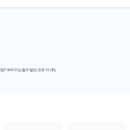
션
* 30자 이상 필수/일반, 포토 각 1회)