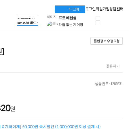
혜택 PACK
Dell 구매 찬스
Apple 기업전용관
로그인
회원가입
상담센터
I'm 코미
프로 에센셜
HP 브랜드스토어
타협 없는 게이밍
LG gram & 브랜드스토어
공식
HP OMEN
Microsoft 브랜드스토어
로지텍
AMD 브랜드스토어
정품 캠페인
Intel 브랜드스토어
틀린정보 수정요청
삼성 키보드&마우스
RAZER 브랜드스토어
10% 쿠폰 할인
Apple 기업전용관
원]
케이블메이트 3분기
케이블 전설이 되다
야식까지 책임진다!
공유하기
승리를 부르는 오멘
ASUS ROG
20주년 한정판
상품번호 : 1286631
AMD로 시작하는
스마트 오피스환경
AI비즈니스 노트북
HP엘리트북/프로북
820
원
비즈니스 강자
HP 프로북 4
리뷰 Npay 증정
X 계좌이체] 50,000원 즉시할인 (1,000,000원 이상 결제 시)
MSI 공유기