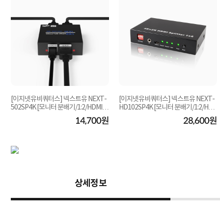
[이지넷유비쿼터스] 넥스트유 NEXT-
[이지넷유비쿼터스] 넥스트유 NEXT-
502SP4K [모니터 분배기/1:2/HDMI/4
HD102SP4K [모니터 분배기/1:2/HD
K]
MI/4K/오디오 지...
원
14,700원
28,600원
상세정보