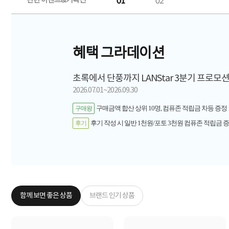
관련 이벤트&기획전
01
02
혜택 그라데이션
초록에서 단풍까지 LANStar 3분기 프로모
2026.07.01~2026.09.30
구매금액 합산 상위 10명, 컴퓨존 적립금 차등 증정
구매왕
후기 작성 시 일반 1천원/포토 3천원 컴퓨존 적립금 증정(
후기
함께 보면 좋은 상품
브랜드 인기 상품