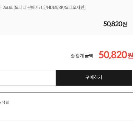
 2포트 [모니터 분배기/1:2/HDMI/8K/오디오지원]
50,820
원
50,820
원
총 합계 금액
구매하기
% 적립