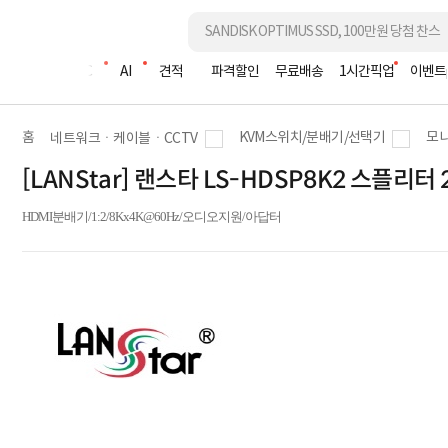
조립PC
AI
견적
파격할인
무료배송
1시간픽업
이벤트
홈
KVM스위치/분배기/선택기
모니
네트워크ㆍ케이블ㆍCCTV
[LANStar] 랜스타 LS-HDSP8K2 스플리터
HDMI분배기/1:2/8Kx4K@60Hz/오디오지원/아답터