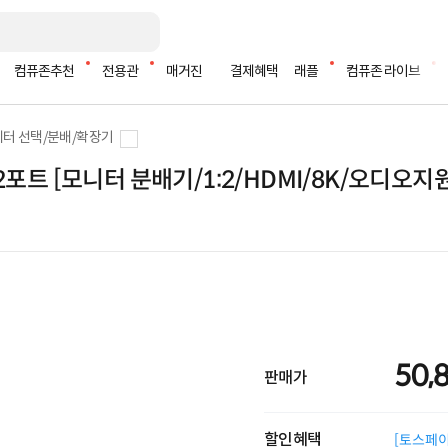
컴퓨존추천
전용관
매거진
결제혜택
래플
컴퓨존 라이브
터 선택/분배/확장기
 2포트 [모니터 분배기/1:2/HDMI/8K/오디오지
50,
판매가
할인혜택
[토스페이 