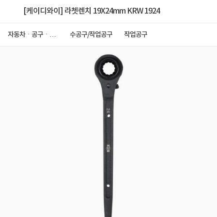
[케이디와이] 라쳇렌치 19X24mm KRW 1924
자동차ㆍ공구ㆍ안
수공구/작업공구
작업공구
전