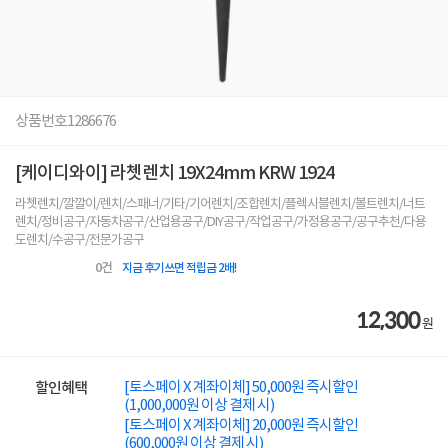
상품번호
1286676
[케이디와이] 라쳇렌치 19X24mm KRW 1924
라쳇렌치/깔깔이/렌치/스패너/기타/기어렌치/조합렌치/플렉시블렌치/볼트렌치/너트
렌치/정비공구/자동차공구/산업용공구/DIY공구/작업공구/가정용공구/공구추천/다용
도렌치/수공구/전문가공구
0
건
지금 후기쓰면 적립금 2배!
12,300
원
[토스페이 X 계좌이체] 50,000원 즉시할인
할인혜택
(1,000,000원 이상 결제 시)
[토스페이 X 계좌이체] 20,000원 즉시할인
(600,000원 이상 결제 시)