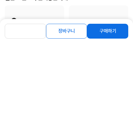
장바구니
구매하기
[케이디와이] PVC커터 KXP-230
[케이디와이] 스위블 랜턴 후레쉬 캠핑
용품 C타입 KSL-500
3,300
원
14,500
원