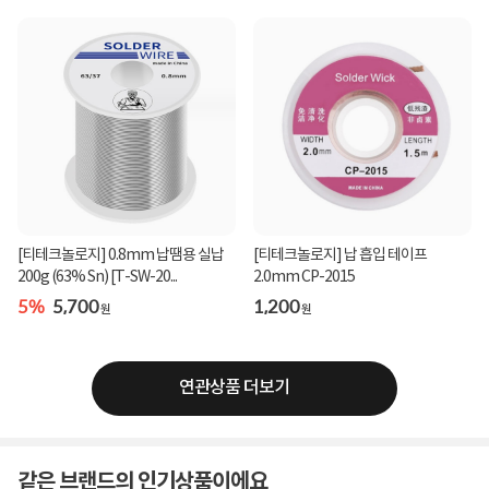
[티테크놀로지] 0.8mm 납땜용 실납
[티테크놀로지] 납 흡입 테이프
200g (63% Sn) [T-SW-20...
2.0mm CP-2015
5%
5,700
1,200
원
원
연관상품 더보기
같은 브랜드의 인기상품이에요