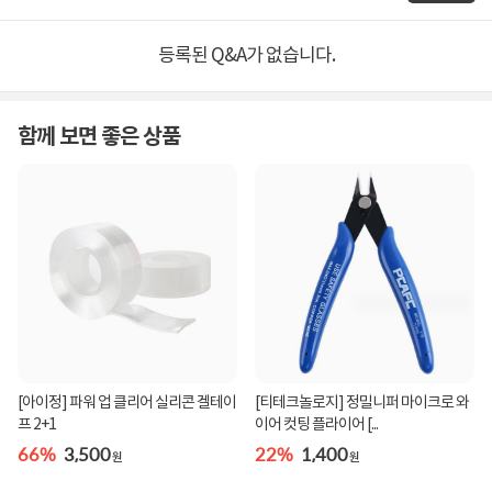
등록된 Q&A가 없습니다.
함께 보면 좋은 상품
[아이정] 파워 업 클리어 실리콘 겔테이
[티테크놀로지] 정밀니퍼 마이크로 와
프 2+1
이어 컷팅 플라이어 [...
66%
3,500
22%
1,400
원
원