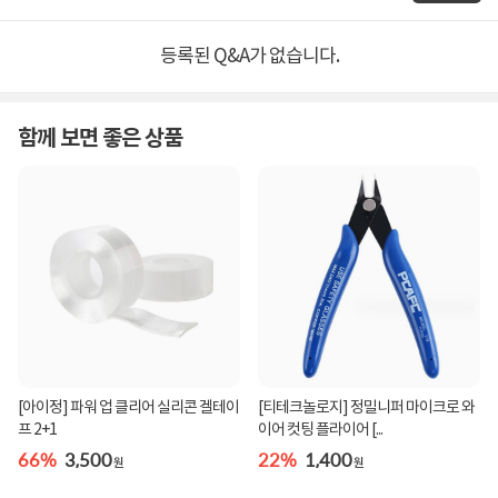
등록된 Q&A가 없습니다.
함께 보면 좋은 상품
[아이정] 파워 업 클리어 실리콘 겔테이
[티테크놀로지] 정밀니퍼 마이크로 와
프 2+1
이어 컷팅 플라이어 [...
66%
3,500
22%
1,400
원
원