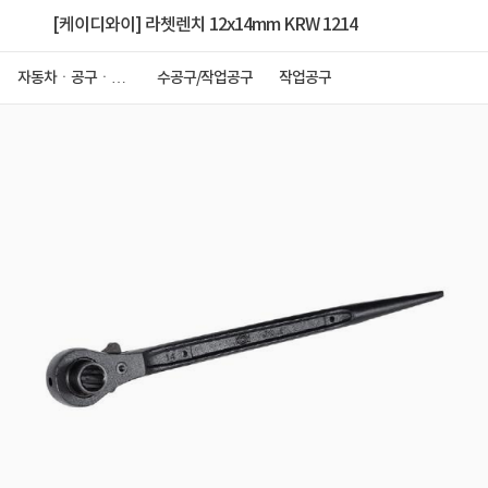
[케이디와이] 라쳇렌치 12x14mm KRW 1214
자동차ㆍ공구ㆍ안
수공구/작업공구
작업공구
전