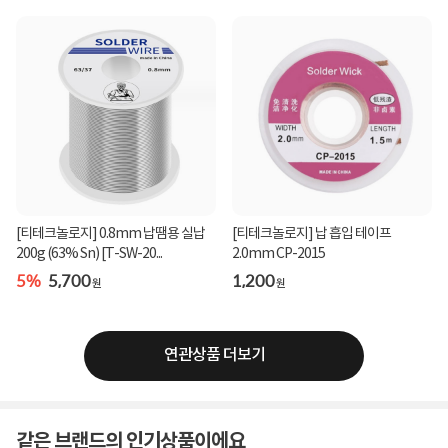
[티테크놀로지] 0.8mm 납땜용 실납
[티테크놀로지] 납 흡입 테이프
200g (63% Sn) [T-SW-20...
2.0mm CP-2015
5%
5,700
1,200
원
원
연관상품 더보기
같은 브랜드의 인기상품이에요