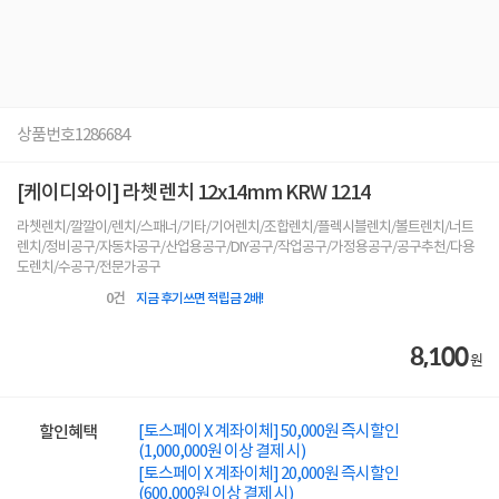
상품번호
1286684
[케이디와이] 라쳇렌치 12x14mm KRW 1214
라쳇렌치/깔깔이/렌치/스패너/기타/기어렌치/조합렌치/플렉시블렌치/볼트렌치/너트
렌치/정비공구/자동차공구/산업용공구/DIY공구/작업공구/가정용공구/공구추천/다용
도렌치/수공구/전문가공구
0
건
지금 후기쓰면 적립금 2배!
8,100
원
[토스페이 X 계좌이체] 50,000원 즉시할인
할인혜택
(1,000,000원 이상 결제 시)
[토스페이 X 계좌이체] 20,000원 즉시할인
(600,000원 이상 결제 시)