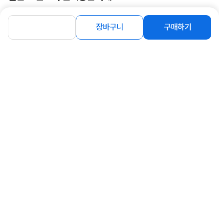
장바구니
구매하기
[케이디와이] PVC커터 KXP-230
[케이디와이] 스위블 랜턴 후레쉬 캠핑
용품 C타입 KSL-500
3,300
원
14,500
원