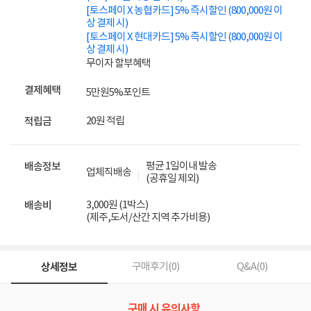
[토스페이 X 농협카드] 5% 즉시할인 (800,000원 이
상 결제 시)
[토스페이 X 현대카드] 5% 즉시할인 (800,000원 이
상 결제 시)
무이자 할부혜택
결제혜택
5만원
5%
포인트
20원 적립
적립금
평균 1일이내 발송
배송정보
업체직배송
(공휴일 제외)
3,000원 (1박스)
배송비
(제주,도서/산간 지역 추가비용)
상세정보
구매후기(
0
)
Q&A(
0
)
구매 시 유의사항