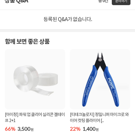
상품 Q&A
총 0건
문의하기
등록된 Q&A가 없습니다.
함께 보면 좋은 상품
[아이정] 파워 업 클리어 실리콘 겔테이
[티테크놀로지] 정밀니퍼 마이크로 와
프 2+1
이어 컷팅 플라이어 [...
66%
3,500
22%
1,400
원
원