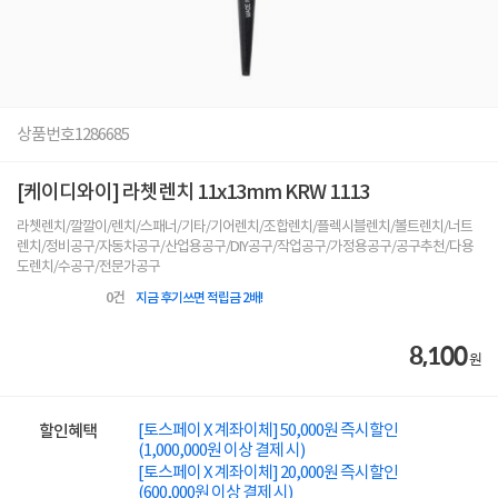
상품번호
1286685
[케이디와이] 라쳇렌치 11x13mm KRW 1113
라쳇렌치/깔깔이/렌치/스패너/기타/기어렌치/조합렌치/플렉시블렌치/볼트렌치/너트
렌치/정비공구/자동차공구/산업용공구/DIY공구/작업공구/가정용공구/공구추천/다용
도렌치/수공구/전문가공구
0
건
지금 후기쓰면 적립금 2배!
8,100
원
[토스페이 X 계좌이체] 50,000원 즉시할인
할인혜택
(1,000,000원 이상 결제 시)
[토스페이 X 계좌이체] 20,000원 즉시할인
(600,000원 이상 결제 시)