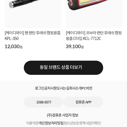
[케이디와이] 펜 랜턴 후레쉬 캠핑용품
[케이디와이] 코브라 랜턴 후레쉬 캠핑
KPL-350
용품 C타입 KCL-7712C
12,030
39,100
원
원
동일 브랜드 상품 더보기
로그인
공지사항
오시는길
회사소개
PC버전
1588-8377
컴퓨존 APP
(주)컴퓨존 사업자 정보
이용약관
개인정보처리방침
청소년보호정책
사업자확인