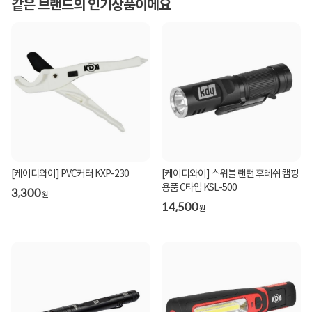
같은 브랜드의 인기상품이에요
[케이디와이] PVC커터 KXP-230
[케이디와이] 스위블 랜턴 후레쉬 캠핑
용품 C타입 KSL-500
3,300
원
14,500
원