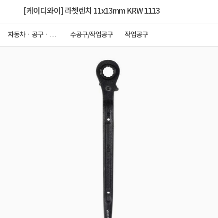
[케이디와이] 라쳇렌치 11x13mm KRW 1113
자동차ㆍ공구ㆍ안
수공구/작업공구
작업공구
전