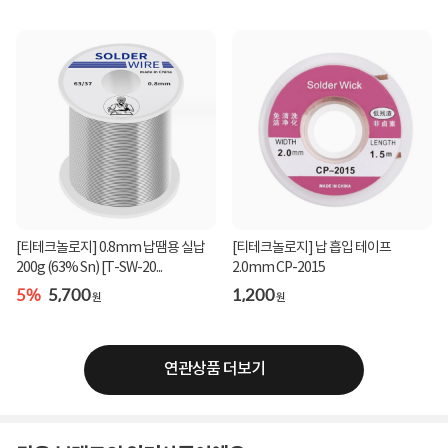
[티테크놀로지] 0.8mm 납땜용 실납
[티테크놀로지] 납 흡입 테이프
200g (63% Sn) [T-SW-20...
2.0mm CP-2015
5%
5,700
1,200
원
원
연관상품 더보기