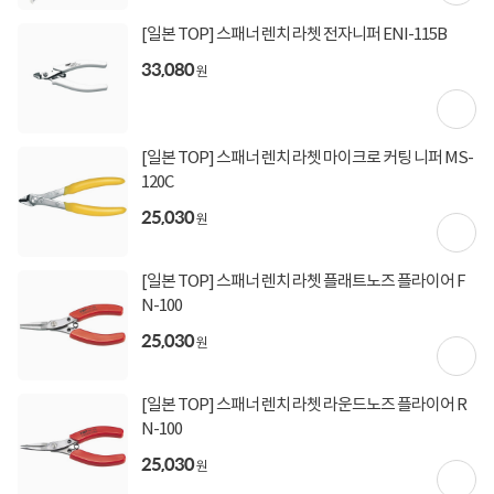
[토스페이 X 농협카드] 5% 즉시할인 (800,000원 이
[일본 TOP] 스패너 렌치 라쳇 전자니퍼 ENI-115B
상 결제 시)
[토스페이 X 현대카드] 5% 즉시할인 (800,000원 이
33,080
원
상 결제 시)
무이자 할부혜택
결제혜택
5만원
5%
포인트
[일본 TOP] 스패너 렌치 라쳇 마이크로 커팅 니퍼 MS-
120C
10원 적립
적립금
25,030
원
미정
입고일
[일본 TOP] 스패너 렌치 라쳇 플래트노즈 플라이어 F
N-100
업체직배송
배송정보
25,030
원
3,000원 (1박스)
배송비
(제주,도서/산간 지역 추가비용)
[일본 TOP] 스패너 렌치 라쳇 라운드노즈 플라이어 R
N-100
상세정보
구매후기(
0
)
Q&A(
0
)
25,030
원