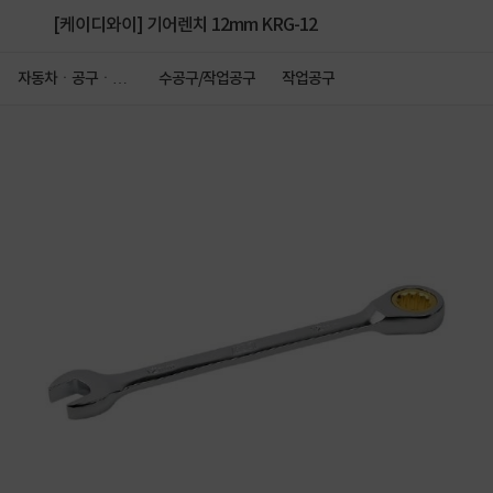
[케이디와이] 기어렌치 12mm KRG-12
자동차ㆍ공구ㆍ안
수공구/작업공구
작업공구
전