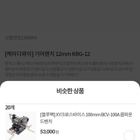
상품번호
1286694
[케이디와이] 기어렌치 12mm KRG-12
렌치/스패너/기타/기어렌치/라쳇렌치/조합렌치/복스렌치/볼트렌치/너트렌치/자동차
정비공구/배관공구/정비공구/산업용공구/전문가공구/가정용공구/DIY공구/공구추천/
작업공구/다용도렌치/수공구/정밀공구/구매찬스
0
건
지금 후기쓰면 적립금 2배!
비슷한 상품
3,150
원
20
개
[블루팩] XY크로스바이스 100mm BCV-100A 콤파운
[토스페이 X 계좌이체] 50,000원 즉시할인
할인혜택
드벤치
(1,000,000원 이상 결제 시)
53,000
원
[토스페이 X 계좌이체] 20,000원 즉시할인
(600,000원 이상 결제 시)