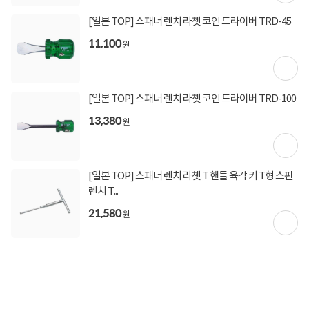
[일본 TOP] 스패너 렌치 라쳇 코인 드라이버 TRD-45
상세정보 펼쳐보기
11,100
원
[일본 TOP] 스패너 렌치 라쳇 코인 드라이버 TRD-100
13,380
원
상품고시정보
교환/반품/환불
배송안내
[일본 TOP] 스패너 렌치 라쳇 T 핸들 육각 키 T형 스핀
신고
잘못된 상품정보가 있으면 알려주세요.
렌치 T...
21,580
원
구매후기
총
0
건
지금 후기쓰면 적립금 2배!
구매후기가 없습니다.