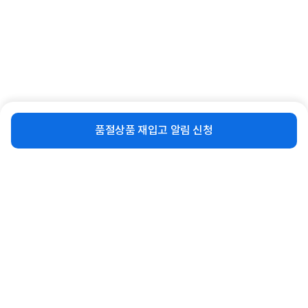
[케이디와이] 펜 랜턴 후레쉬 캠핑용품
[케이디와이] 코브라 랜턴 후레쉬 캠핑
KPL-350
용품 C타입 KCL-7712C
비슷한 상품
재입고 알림 신청
12,030
39,100
품절상품 재입고 알림 신청
원
원
동일 브랜드 상품 더보기
로그인
공지사항
오시는길
회사소개
PC버전
1588-8377
컴퓨존 APP
(주)컴퓨존 사업자 정보