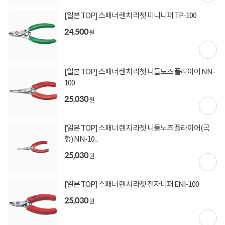
구매 시 유의사항
[일본 TOP] 스패너 렌치 라쳇 미니니퍼 TP-100
16시 이후 주문 시, 다음 영업일에 출고될 수 있습니다.
24,500
원
해당 상품의 출고 마감시간은 15시 00분으로 이후 결제건은 다음 영업일에 출고됩니
다.
[일본 TOP] 스패너 렌치 라쳇 니들노즈 플라이어 NN-
100
상세정보를
확대
해서 볼 수 있습니다.
25,030
원
[일본 TOP] 스패너 렌치 라쳇 니들노즈 플라이어(곡
형) NN-10...
25,030
원
[일본 TOP] 스패너 렌치 라쳇 전자니퍼 ENI-100
25,030
원