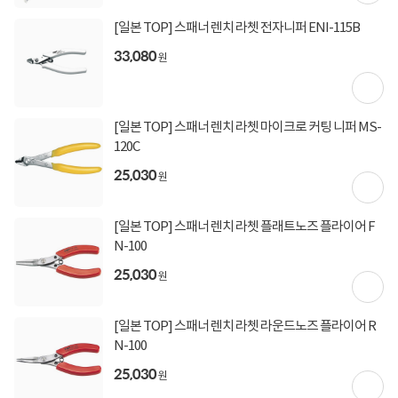
[토스페이 X 농협카드] 5% 즉시할인 (800,000원 이
[일본 TOP] 스패너 렌치 라쳇 전자니퍼 ENI-115B
상 결제 시)
[토스페이 X 현대카드] 5% 즉시할인 (800,000원 이
33,080
원
상 결제 시)
무이자 할부혜택
결제혜택
5만원
5%
포인트
[일본 TOP] 스패너 렌치 라쳇 마이크로 커팅 니퍼 MS-
120C
10원 적립
적립금
25,030
원
10월 04일
입고일
[일본 TOP] 스패너 렌치 라쳇 플래트노즈 플라이어 F
N-100
업체직배송
배송정보
25,030
원
3,000원 (1박스)
배송비
(제주,도서/산간 지역 추가비용)
[일본 TOP] 스패너 렌치 라쳇 라운드노즈 플라이어 R
N-100
상세정보
구매후기(
0
)
Q&A(
0
)
25,030
원