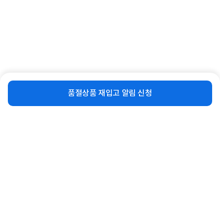
[케이디와이] 펜 랜턴 후레쉬 캠핑용품
[케이디와이] 코브라 랜턴 후레쉬 캠핑
KPL-350
용품 C타입 KCL-7712C
비슷한 상품
재입고 알림 신청
12,030
39,100
품절상품 재입고 알림 신청
원
원
동일 브랜드 상품 더보기
로그인
공지사항
오시는길
회사소개
PC버전
1588-8377
컴퓨존 APP
(주)컴퓨존 사업자 정보