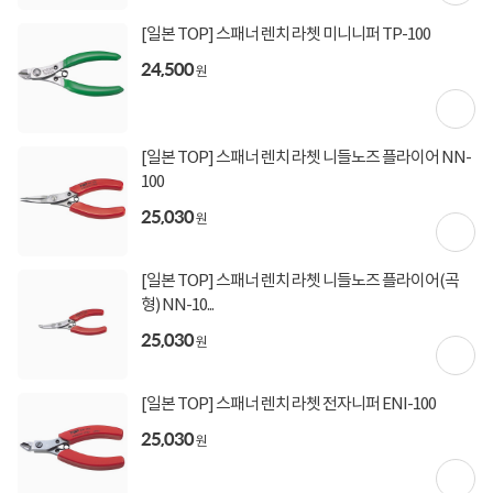
구매 시 유의사항
[일본 TOP] 스패너 렌치 라쳇 미니니퍼 TP-100
16시 이후 주문 시, 다음 영업일에 출고될 수 있습니다.
24,500
원
해당 상품의 출고 마감시간은 15시 00분으로 이후 결제건은 다음 영업일에 출고됩니
다.
[일본 TOP] 스패너 렌치 라쳇 니들노즈 플라이어 NN-
100
상세정보를
확대
해서 볼 수 있습니다.
25,030
원
[일본 TOP] 스패너 렌치 라쳇 니들노즈 플라이어(곡
형) NN-10...
25,030
원
[일본 TOP] 스패너 렌치 라쳇 전자니퍼 ENI-100
25,030
원