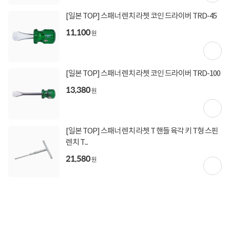
[일본 TOP] 스패너 렌치 라쳇 코인 드라이버 TRD-45
상세정보 펼쳐보기
11,100
원
[일본 TOP] 스패너 렌치 라쳇 코인 드라이버 TRD-100
13,380
원
상품고시정보
교환/반품/환불
배송안내
[일본 TOP] 스패너 렌치 라쳇 T 핸들 육각 키 T형 스핀
신고
잘못된 상품정보가 있으면 알려주세요.
렌치 T...
21,580
원
구매후기
총
0
건
지금 후기쓰면 적립금 2배!
구매후기가 없습니다.