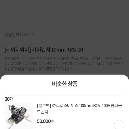
상품번호
1286696
[케이디와이] 기어렌치 10mm KRG-10
렌치/스패너/기타/기어렌치/라쳇렌치/조합렌치/복스렌치/볼트렌치/너트렌치/자동차
정비공구/배관공구/정비공구/산업용공구/전문가공구/가정용공구/DIY공구/공구추천/
작업공구/다용도렌치/수공구/정밀공구/구매찬스
0
건
지금 후기쓰면 적립금 2배!
비슷한 상품
2,920
원
20
개
[블루팩] XY크로스바이스 100mm BCV-100A 콤파운
[토스페이 X 계좌이체] 50,000원 즉시할인
할인혜택
드벤치
(1,000,000원 이상 결제 시)
53,000
원
[토스페이 X 계좌이체] 20,000원 즉시할인
(600,000원 이상 결제 시)