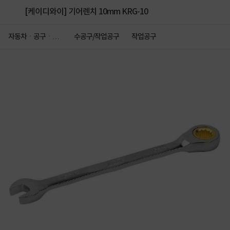
[케이디와이] 기어렌치 10mm KRG-10
자동차ㆍ공구ㆍ안
수공구/작업공구
작업공구
전