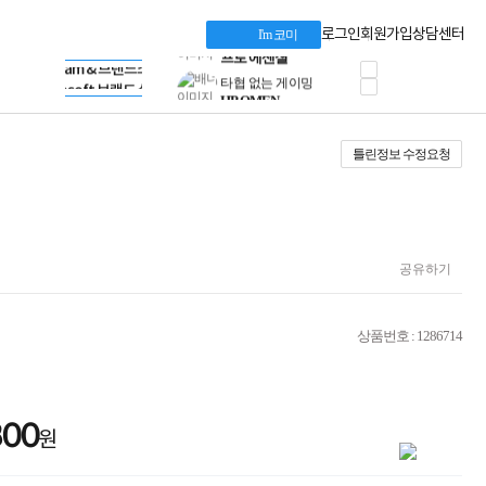
혜택 PACK
Dell 구매 찬스
Apple 기업전용관
로그인
회원가입
상담센터
I'm 코미
프로 에센셜
HP 브랜드스토어
타협 없는 게이밍
LG gram & 브랜드스토어
공식
HP OMEN
Microsoft 브랜드스토어
로지텍
AMD 브랜드스토어
정품 캠페인
Intel 브랜드스토어
틀린정보 수정요청
삼성 키보드&마우스
RAZER 브랜드스토어
10% 쿠폰 할인
Apple 기업전용관
케이블메이트 3분기
케이블 전설이 되다
야식까지 책임진다!
승리를 부르는 오멘
공유하기
ASUS ROG
20주년 한정판
AMD로 시작하는
상품번호 : 1286714
스마트 오피스환경
AI비즈니스 노트북
HP엘리트북/프로북
비즈니스 강자
800
HP 프로북 4
원
리뷰 Npay 증정
MSI 공유기