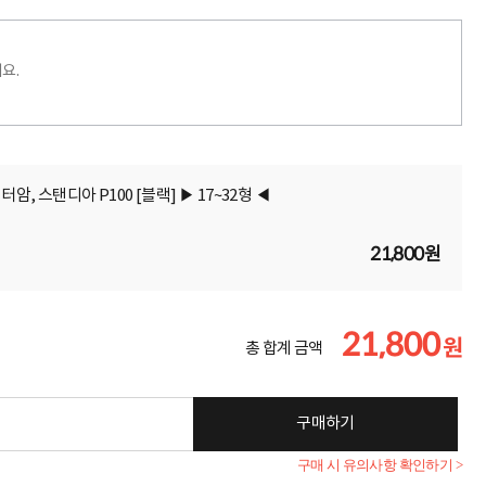
요.
암, 스탠디아 P100 [블랙] ▶ 17~32형 ◀
21,800원
21,800
원
총 합계 금액
구매하기
구매 시 유의사항 확인하기 >