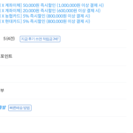
적립금 3% 페이백
X 계좌이체] 50,000원 즉시할인 (1,000,000원 이상 결제 시)
시스코 스위칭허브
X 계좌이체] 20,000원 즉시할인 (600,000원 이상 결제 시)
X 농협카드] 5% 즉시할인 (800,000원 이상 결제 시)
누적 금액 별
X 현대카드] 5% 즉시할인 (800,000원 이상 결제 시)
적립금 페이백!
Dell 구매왕
상품권 30만원
5 (4건)
지금 후기 쓰면 적립금 2배!
삼성모니터 여름맞이
특별 할인 이벤트
한단계 더 진화한
포인트
HAF II 500
AI 업무환경 완성
HP 워크스테이션
여름맞이 사은품
HP 프로데스크 4
모든 것을 하나로
할부
HP올인원 단독특가
네트워크 자재
혜택 PACK
출발
빠른배송 방법
Dell 구매 찬스
프로 에센셜