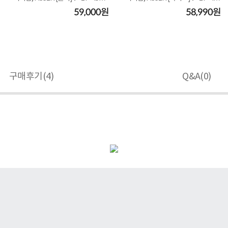
◀
형 ◀
59,000원
58,990원
구매후기(
4
)
Q&A(
0
)