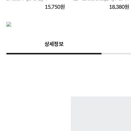
형 ◀
원
15,750원
18,380원
상세정보