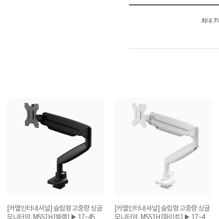
최대 3
[카멜인터내셔널] 슬림형 고중량 싱글
[카멜인터내셔널] 슬림형 고중량 싱글
모니터암, MSS1H [블랙] ▶ 17~45형
모니터암, MSS1H [화이트] ▶ 17~45