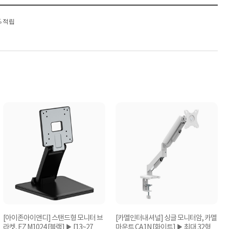
% 적립
[아이존아이앤디] 스탠드형 모니터 브
[카멜인터내셔널] 싱글 모니터암, 카멜
라켓, EZ M1024 [블랙] ▶ [13~27형]
마운트 CA1N [화이트] ▶ 최대 32형