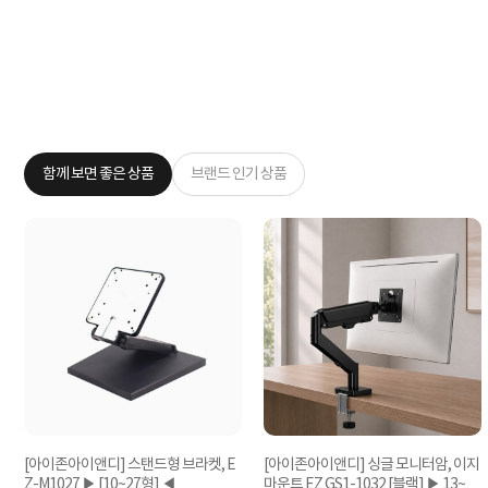
함께 보면 좋은 상품
브랜드 인기 상품
[아이존아이앤디] 스탠드형 브라켓, E
[아이존아이앤디] 싱글 모니터암, 이지
◀
Z-M1027 ▶ [10~27형] ◀
마운트 EZ GS1-1032 [블랙] ▶ 13~32