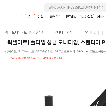
조립PC
AI
견적
파격할인
무료배송
1시간픽업
이벤트
홈
모니터 악세서리
모니터암
모니터ㆍ모니터주변기기
[픽셀아트] 폴타입 싱글 모니터암, 스탠디아 P10
상하각도 ±90˚/좌우각도 ±180˚/수평회전 ±180˚/클램프 두께 : 10~50mm / 그로밋(홀) 두
16시 이후 주문 및 결제 건은 익일 출고됩니다.