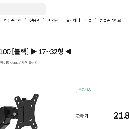
컴퓨존추천
전용관
매거진
결제혜택
래플
컴퓨존 라이브
0 [블랙] ▶ 17~32형 ◀
께 : 10~50mm / 케이블정리
무료배송
21,
판매가