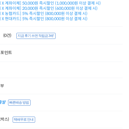
X 계좌이체] 50,000원 즉시할인 (1,000,000원 이상 결제 시)
적립금 3% 페이백
X 계좌이체] 20,000원 즉시할인 (600,000원 이상 결제 시)
시스코 스위칭허브
X 농협카드] 5% 즉시할인 (800,000원 이상 결제 시)
누적 금액 별
X 현대카드] 5% 즉시할인 (800,000원 이상 결제 시)
적립금 페이백!
Dell 구매왕
상품권 30만원
(0건)
지금 후기 쓰면 적립금 2배!
삼성모니터 여름맞이
특별 할인 이벤트
한단계 더 진화한
포인트
HAF II 500
AI 업무환경 완성
HP 워크스테이션
여름맞이 사은품
HP 프로데스크 4
모든 것을 하나로
할부
HP올인원 단독특가
네트워크 자재
혜택 PACK
출발
빠른배송 방법
Dell 구매 찬스
프로 에센셜
(1박스)
택배무료 안내