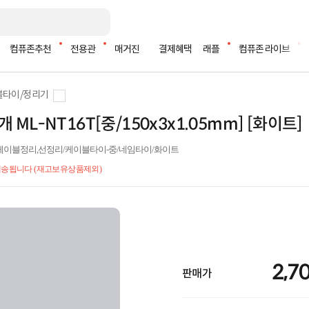
컴퓨존추천
전용관
매거진
결제혜택
래플
컴퓨존 라이브
블타이/정리기
개 ML-NT16T[중/150x3x1.05mm] [화이트]
 / 전선정리,케이블정리,선정리/케이블타이-중/네임타이/화이트
 배송됩니다 (재고보유상품제외)
2,7
판매가