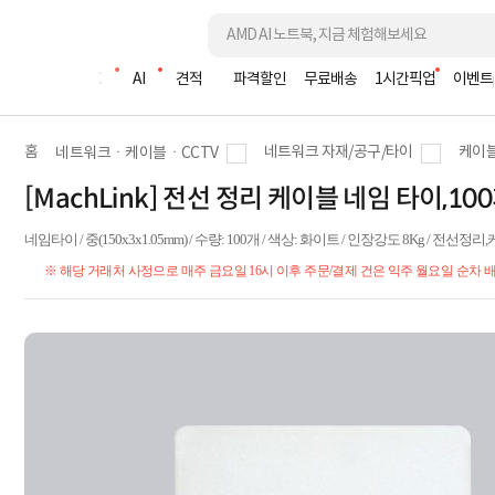
조립PC
AI
견적
파격할인
무료배송
1시간픽업
이벤트
홈
네트워크 자재/공구/타이
케이
네트워크ㆍ케이블ㆍCCTV
[MachLink] 전선 정리 케이블 네임 타이,100
네임타이 / 중(150x3x1.05mm) / 수량: 100개 / 색상: 화이트 / 인장강도 8Kg
※ 해당 거래처 사정으로 매주 금요일 16시 이후 주문/결제 건은 익주 월요일 순차