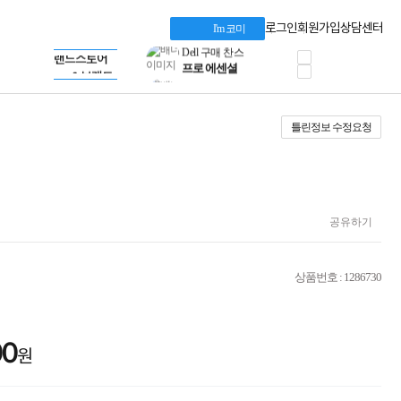
혜택 PACK
Dell 구매 찬스
Apple 기업전용관
로그인
회원가입
상담센터
I'm 코미
프로 에센셜
HP 브랜드스토어
타협 없는 게이밍
LG gram & 브랜드스토어
공식
HP OMEN
Microsoft 브랜드스토어
로지텍
AMD 브랜드스토어
정품 캠페인
Intel 브랜드스토어
틀린정보 수정요청
삼성 키보드&마우스
RAZER 브랜드스토어
10% 쿠폰 할인
Apple 기업전용관
케이블메이트 3분기
케이블 전설이 되다
야식까지 책임진다!
승리를 부르는 오멘
공유하기
ASUS ROG
20주년 한정판
AMD로 시작하는
상품번호 : 1286730
스마트 오피스환경
AI비즈니스 노트북
HP엘리트북/프로북
비즈니스 강자
00
원
HP 프로북 4
리뷰 Npay 증정
MSI 공유기