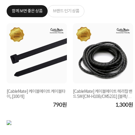
함께 보면 좋은 상품
브랜드 인기 상품
[CableMate] 케이블메이트 케이블타
[CableMate] 케이블메이트 헤리컬 밴
이, [100개]
드 5M [CM-H10B/CM5231] [블랙/10
mm]
원
790원
1,300원