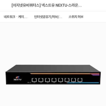
[이지넷유비쿼터스] 넥스트유 NEXTU-스라온
9308GS-TP10G 미니 사이즈 (스위칭허브/8포트/10G)
네트워크ㆍ케이블
인터넷공유기/허브/랜
스위치 허브
ㆍCCTV
카드