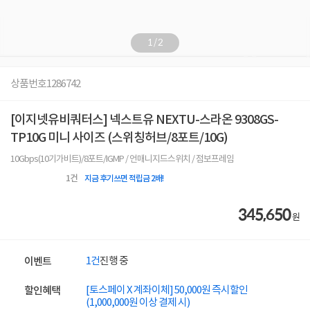
1
/
2
상품번호
1286742
[이지넷유비쿼터스] 넥스트유 NEXTU-스라온 9308GS-
TP10G 미니 사이즈 (스위칭허브/8포트/10G)
10Gbps(10기가비트)/8포트/IGMP / 언매니지드스위치 / 점보프레임
1
건
지금 후기쓰면 적립금 2배!
345,650
원
1건
진행 중
이벤트
[토스페이 X 계좌이체] 50,000원 즉시할인
할인혜택
(1,000,000원 이상 결제 시)