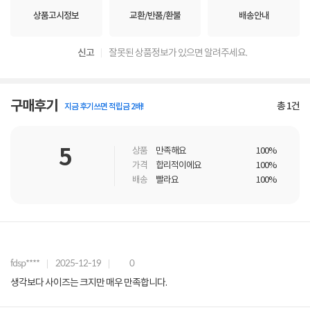
상품고시정보
교환/반품/환불
배송안내
신고
잘못된 상품정보가 있으면 알려주세요.
구매후기
총
1
건
지금 후기쓰면 적립금 2배!
5
상품
만족해요
100%
가격
합리적이에요
100%
배송
빨라요
100%
fdsp****
2025-12-19
0
생각보다 사이즈는 크지만 매우 만족합니다.