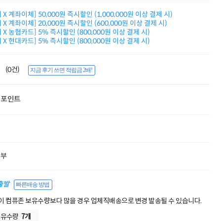
적립금 3% 페이백
X 계좌이체] 50,000원 즉시할인 (1,000,000원 이상 결제 시)
시스코 스위칭허브
X 계좌이체] 20,000원 즉시할인 (600,000원 이상 결제 시)
누적 금액 별
X 농협카드] 5% 즉시할인 (800,000원 이상 결제 시)
적립금 페이백!
X 현대카드] 5% 즉시할인 (800,000원 이상 결제 시)
Dell 구매왕
상품권 30만원
삼성모니터 여름맞이
(0건)
지금 후기 쓰면 적립금 2배!
특별 할인 이벤트
한단계 더 진화한
HAF II 500
포인트
AI 업무환경 완성
HP 워크스테이션
여름맞이 사은품
HP 프로데스크 4
모든 것을 하나로
HP올인원 단독특가
할부
네트워크 자재
혜택 PACK
출발
빠른배송 방법
Dell 구매 찬스
프로 에센셜
 컴퓨존 보유수량보다 많을 경우 업체직배송으로 변경 발송될 수 있습니다.
보유수량
7개