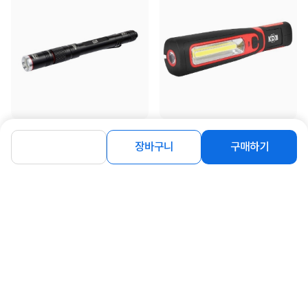
[케이디와이] 펜 랜턴 후레쉬 캠핑용품
[케이디와이] 코브라 랜턴 후레쉬 캠핑
KPL-350
용품 C타입 KCL-7712C
장바구니
구매하기
12,030
39,100
원
원
동일 브랜드 상품 더보기
로그인
공지사항
오시는길
회사소개
PC버전
1588-8377
컴퓨존 APP