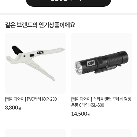
같은 브랜드의 인기상품이에요
[케이디와이] PVC커터 KXP-230
[케이디와이] 스위블 랜턴 후레쉬 캠핑
용품 C타입 KSL-500
3,300
원
14,500
원