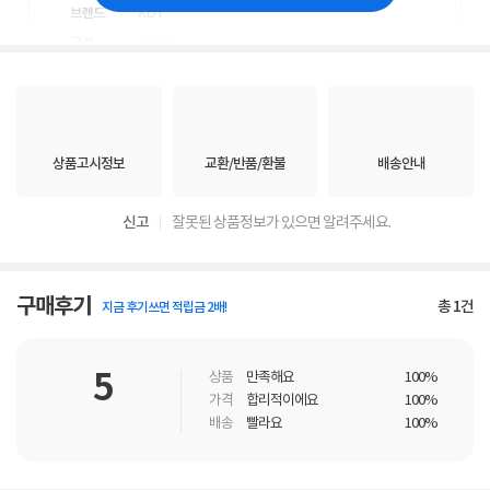
상품고시정보
교환/반품/환불
배송안내
신고
잘못된 상품정보가 있으면 알려주세요.
구매후기
총
1
건
지금 후기쓰면 적립금 2배!
5
상품
만족해요
100%
가격
합리적이에요
100%
배송
빨라요
100%