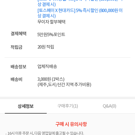
상 결제 시)
[토스페이 X 현대카드] 5% 즉시할인 (800,000원 이
상 결제 시)
무이자 할부혜택
결제혜택
5만원
5%
포인트
20원 적립
적립금
업체직배송
배송정보
3,000원 (1박스)
배송비
(제주,도서/산간 지역 추가비용)
상세정보
구매후기(
1
)
Q&A(
0
)
구매 시 유의사항
16시 이후 주문 시, 다음 영업일에 출고될 수 있습니다.