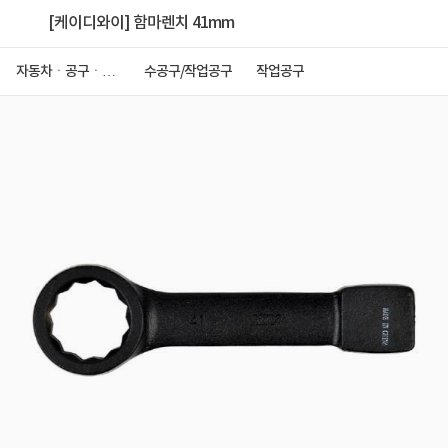
[케이디와이] 함마렌치 41mm
자동차ㆍ공구ㆍ안
수공구/작업공구
작업공구
전