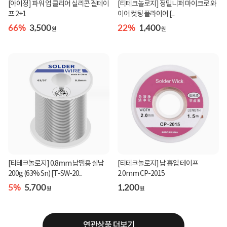
[아이정] 파워 업 클리어 실리콘 겔테이
[티테크놀로지] 정밀니퍼 마이크로 와
프 2+1
이어 컷팅 플라이어 [...
66%
3,500
22%
1,400
원
원
[티테크놀로지] 0.8mm 납땜용 실납
[티테크놀로지] 납 흡입 테이프
200g (63% Sn) [T-SW-20...
2.0mm CP-2015
5%
5,700
1,200
원
원
연관상품 더보기