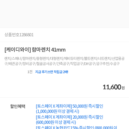
상품번호
1286801
[케이디와이] 함마렌치 41mm
렌치/스패너/함마렌치/중형렌치/대형렌치/헤비듀티렌치/볼트렌치/너트렌치/산업용공
구/배관공구/정비공구/철골공사공구/건축공구/작업공구/DIY공구/공구추천/수공구
1
건
지금 후기쓰면 적립금 2배!
11,600
원
[토스페이 X 계좌이체] 50,000원 즉시할인
할인혜택
(1,000,000원 이상 결제 시)
[토스페이 X 계좌이체] 20,000원 즉시할인
(600,000원 이상 결제 시)
[토스페이 X 농협카드] 5% 즉시할인 (800,000원 이