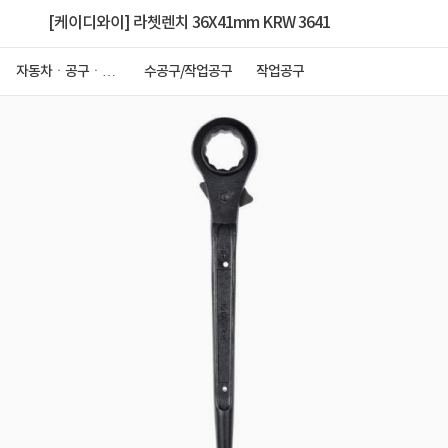
[케이디와이] 라쳇렌치 36X41mm KRW 3641
자동차ㆍ공구ㆍ안
수공구/작업공구
작업공구
전