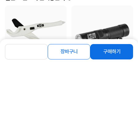
장바구니
구매하기
[케이디와이] PVC커터 KXP-230
[케이디와이] 스위블 랜턴 후레쉬 캠핑
용품 C타입 KSL-500
3,300
원
14,500
원