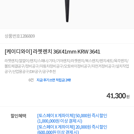
상품번호
1286809
[케이디와이] 라쳇렌치 36X41mm KRW 3641
라쳇렌치/깔깔이/렌치/스패너/기타/기어렌치/라쳇렌치/복스렌치/렌치세트/육각렌치/
볼트체결공구/정비공구/자동차정비공구/오토바이정비공구/자전거정비공구/설치작업
공구/산업용공구/DIY공구/공구추천
0
건
지금 후기쓰면 적립금 2배!
41,300
원
[토스페이 X 계좌이체] 50,000원 즉시할인
할인혜택
(1,000,000원 이상 결제 시)
[토스페이 X 계좌이체] 20,000원 즉시할인
(600,000원 이상 결제 시)