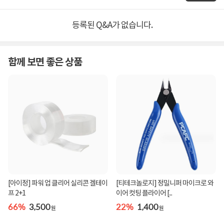
등록된 Q&A가 없습니다.
함께 보면 좋은 상품
[아이정] 파워 업 클리어 실리콘 겔테이
[티테크놀로지] 정밀니퍼 마이크로 와
프 2+1
이어 컷팅 플라이어 [...
66%
3,500
22%
1,400
원
원