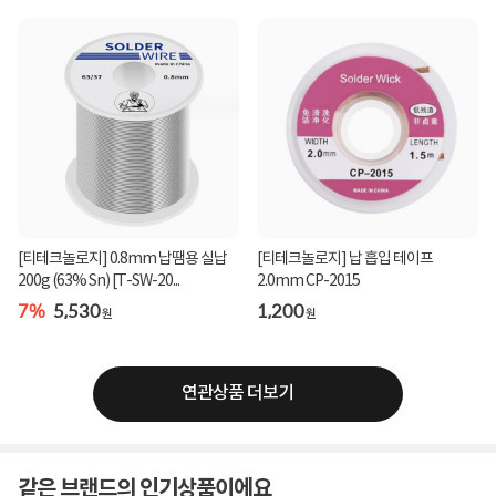
[티테크놀로지] 0.8mm 납땜용 실납
[티테크놀로지] 납 흡입 테이프
200g (63% Sn) [T-SW-20...
2.0mm CP-2015
7%
5,530
1,200
원
원
연관상품 더보기
같은 브랜드의 인기상품이에요