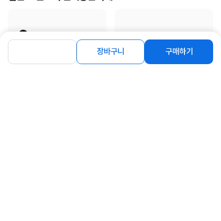
장바구니
구매하기
[케이디와이] PVC커터 KXP-230
[케이디와이] 코브라 랜턴 후레쉬 캠핑
용품 미니 C타입 KCL-7727
3,300
원
30,340
원