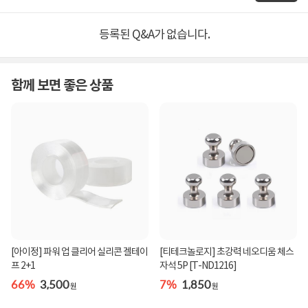
등록된 Q&A가 없습니다.
함께 보면 좋은 상품
[아이정] 파워 업 클리어 실리콘 겔테이
[티테크놀로지] 초강력 네오디움 체스
프 2+1
자석 5P [T-ND1216]
66%
3,500
7%
1,850
원
원