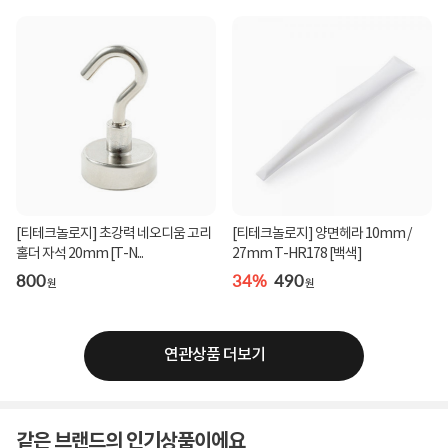
[티테크놀로지] 초강력 네오디움 고리
[티테크놀로지] 양면헤라 10mm /
홀더 자석 20mm [T-N...
27mm T-HR178 [백색]
800
34%
490
원
원
연관상품 더보기
같은 브랜드의 인기상품이에요