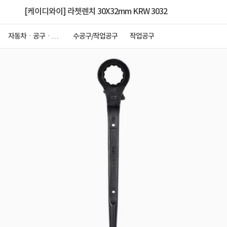
[케이디와이] 라쳇렌치 30X32mm KRW 3032
자동차ㆍ공구ㆍ안
수공구/작업공구
작업공구
전