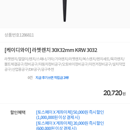
상품번호
1286811
[케이디와이] 라쳇렌치 30X32mm KRW 3032
라쳇렌치/깔깔이/렌치/스패너/기타/기어렌치/라쳇렌치/복스렌치/렌치세트/육각렌치/
볼트체결공구/정비공구/자동차정비공구/오토바이정비공구/자전거정비공구/설치작업
공구/산업용공구/DIY공구/공구추천
0
건
지금 후기쓰면 적립금 2배!
20,720
원
[토스페이 X 계좌이체] 50,000원 즉시할인
할인혜택
(1,000,000원 이상 결제 시)
[토스페이 X 계좌이체] 20,000원 즉시할인
(600,000원 이상 결제 시)