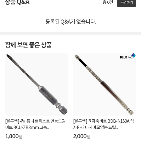
상품 Q&A
총 0건
문의하기
등록된 Q&A가 없습니다.
함께 보면 좋은 상품
[블루팩] 4날 톱니 트위스트 만능드릴
[블루팩] 육각축비트 BDB-N150A 십
비트 BCU-ZB3mm 고속...
자PH2 나사마모없는 드릴...
1,800
2,000
원
원