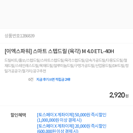
상품번호
1286839
[이엑스파워] 스마트 스텝드릴 (육각) M 4.0 ETL-40H
드릴비트/홀쏘/스텝드릴/스마트스텝드릴/육각스텝드릴/금속가공드릴/다용도드릴/철
재드릴/스테인레스드릴/목재드릴/알루미늄드릴/구멍가공드릴/산업용드릴/DIY드릴/정
밀가공공구/철기리/공구추천
0
건
지금 후기쓰면 적립금 2배!
2,920
원
[토스페이 X 계좌이체] 50,000원 즉시할인
할인혜택
(1,000,000원 이상 결제 시)
[토스페이 X 계좌이체] 20,000원 즉시할인
(600,000원 이상 결제 시)