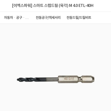
[이엑스파워] 스마트 스텝드릴 (육각) M 4.0 ETL-40H
자동차ㆍ공구ㆍ안
전동공구/액세서리
전동드릴/드릴비트
전