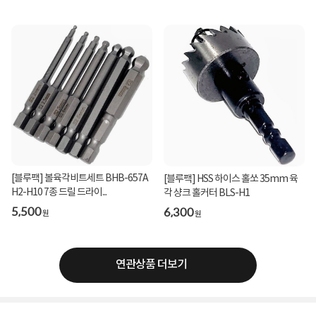
[블루팩] 볼육각비트세트 BHB-657A
[블루팩] HSS 하이스 홀쏘 35mm 육
H2-H10 7종 드릴 드라이...
각 샹크 홀커터 BLS-H1
5,500
6,300
원
원
연관상품 더보기