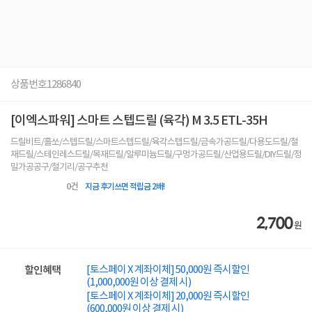
상품번호
1286840
[이엑스파워] 스마트 스텝드릴 (육각) M 3.5 ETL-35H
드릴비트/홀쏘/스텝드릴/스마트스텝드릴/육각스텝드릴/금속가공드릴/다용도드릴/철
재드릴/스테인레스드릴/목재드릴/알루미늄드릴/구멍가공드릴/산업용드릴/DIY드릴/정
밀가공공구/철기리/공구추천
0
건
지금 후기쓰면 적립금 2배!
2,700
원
[토스페이 X 계좌이체] 50,000원 즉시할인
할인혜택
(1,000,000원 이상 결제 시)
[토스페이 X 계좌이체] 20,000원 즉시할인
(600,000원 이상 결제 시)