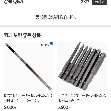
상품 Q&A
총 0건
문의하기
등록된 Q&A가 없습니다.
함께 보면 좋은 상품
[블루팩] 육각축비트 BDB-N150A 십
[블루팩] 볼육각비트세트 BHB-657A
자PH2 나사마모없는 드릴...
H2-H10 7종 드릴 드라이...
2,000
5,500
원
원