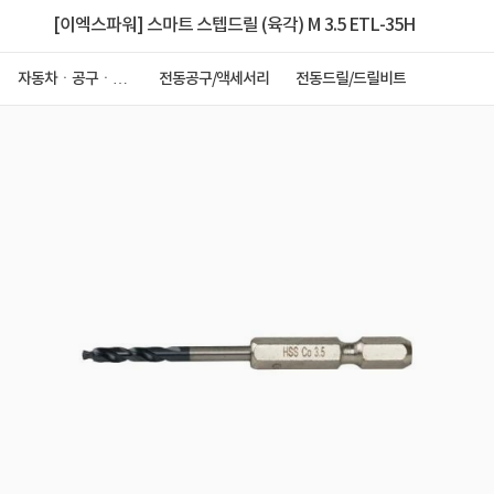
[이엑스파워] 스마트 스텝드릴 (육각) M 3.5 ETL-35H
자동차ㆍ공구ㆍ안
전동공구/액세서리
전동드릴/드릴비트
전