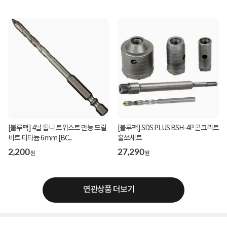
[블루팩] 4날 톱니 트위스트 만능 드릴
[블루팩] SDS PLUS BSH-4P 콘크리트
비트 티타늄 6mm [BC...
홀쏘세트
2,200
27,290
원
원
연관상품 더보기