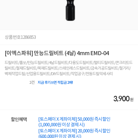
상품번호
1286853
[이엑스파워] 만능드릴비트 (4날) 4mm EMD-04
드릴비트/홀쏘/만능드릴비트/4날드릴비트/다용도드릴비트/멀티드릴비트/콘크리트드
릴비트/철재드릴비트/목재드릴비트/스테인레스드릴비트/금속가공드릴비트/철기리/
벽체작업드릴/산업용드릴비트/DIY드릴비트/작업공구/전동드릴악세사리
2
건
지금 후기쓰면 적립금 2배!
3,900
원
[토스페이 X 계좌이체] 50,000원 즉시할인
할인혜택
(1,000,000원 이상 결제 시)
[토스페이 X 계좌이체] 20,000원 즉시할인
(600,000원 이상 결제 시)