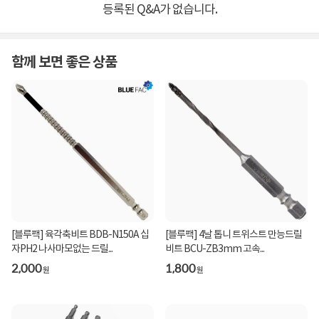
등록된 Q&A가 없습니다.
함께 보면 좋은 상품
[블루팩] 육각축비트 BDB-N150A 십
[블루팩] 4날 톱니 트위스트 만능드릴
자PH2 나사마모없는 드릴...
비트 BCU-ZB3mm 고속...
2,000
1,800
원
원