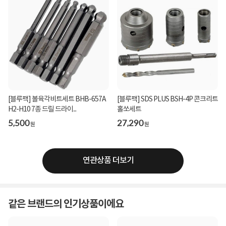
[블루팩] 볼육각비트세트 BHB-657A
[블루팩] SDS PLUS BSH-4P 콘크리트
H2-H10 7종 드릴 드라이...
홀쏘세트
5,500
27,290
원
원
연관상품 더보기
같은 브랜드의 인기상품이에요