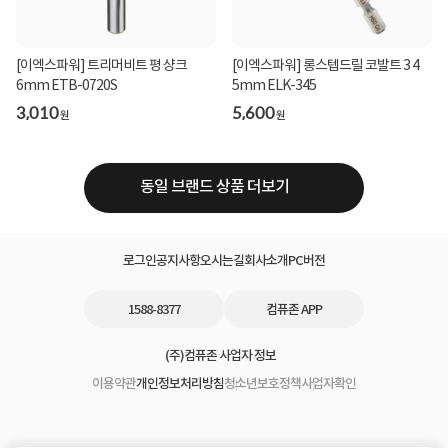
[이엑스파워] 트리머비트 평 샹크
[이엑스파워] 롱스텝드릴 코발트 3 4
6mm ETB-0720S
5mm ELK-345
3,010
5,600
원
원
동일 브랜드 상품 더보기
로그인
공지사항
오시는길
회사소개
PC버전
1588-8377
컴퓨존 APP
(주)컴퓨존 사업자 정보
이용약관
개인정보처리방침
청소년보호정책
사업자확인