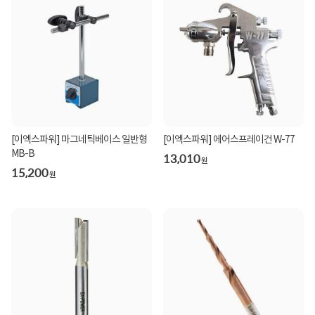
[이엑스파워] 마그네틱베이스 일반형
[이엑스파워] 에어스프레이건 W-77
MB-B
13,010
원
15,200
원