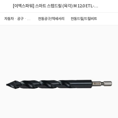
[이엑스파워] 스마트 스텝드릴 (육각) M 12.0 ETL-
120H
자동차ㆍ공구ㆍ안
전동공구/액세서리
전동드릴/드릴비트
전