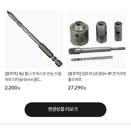
[블루팩] 4날 톱니 트위스트 만능 드릴
[블루팩] SDS PLUS BSH-4P 콘크리트
비트 티타늄 6mm [BC...
홀쏘세트
2,200
27,290
원
원
연관상품 더보기