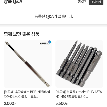
상품 Q&A
총 0건
문의하기
등록된 Q&A가 없습니다.
함께 보면 좋은 상품
[블루팩] 육각축비트 BDB-N150A 십
[블루팩] 볼육각비트세트 BHB-657A
자PH2 나사마모없는 드릴...
H2-H10 7종 드릴 드라이...
2,000
5,500
원
원