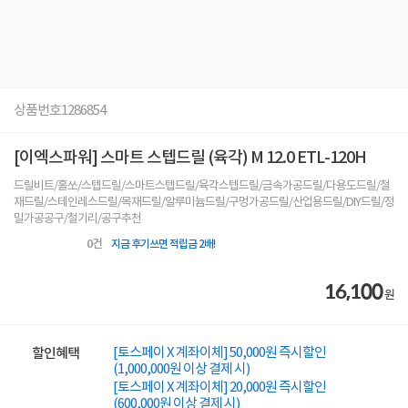
상품번호
1286854
[이엑스파워] 스마트 스텝드릴 (육각) M 12.0 ETL-120H
드릴비트/홀쏘/스텝드릴/스마트스텝드릴/육각스텝드릴/금속가공드릴/다용도드릴/철
재드릴/스테인레스드릴/목재드릴/알루미늄드릴/구멍가공드릴/산업용드릴/DIY드릴/정
밀가공공구/철기리/공구추천
0
건
지금 후기쓰면 적립금 2배!
16,100
원
[토스페이 X 계좌이체] 50,000원 즉시할인
할인혜택
(1,000,000원 이상 결제 시)
[토스페이 X 계좌이체] 20,000원 즉시할인
(600,000원 이상 결제 시)