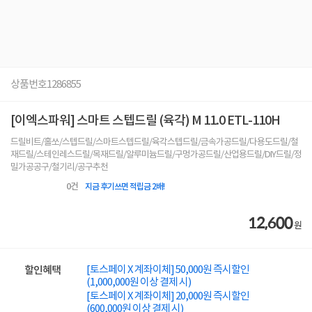
상품번호
1286855
[이엑스파워] 스마트 스텝드릴 (육각) M 11.0 ETL-110H
드릴비트/홀쏘/스텝드릴/스마트스텝드릴/육각스텝드릴/금속가공드릴/다용도드릴/철
재드릴/스테인레스드릴/목재드릴/알루미늄드릴/구멍가공드릴/산업용드릴/DIY드릴/정
밀가공공구/철기리/공구추천
0
건
지금 후기쓰면 적립금 2배!
12,600
원
[토스페이 X 계좌이체] 50,000원 즉시할인
할인혜택
(1,000,000원 이상 결제 시)
[토스페이 X 계좌이체] 20,000원 즉시할인
(600,000원 이상 결제 시)