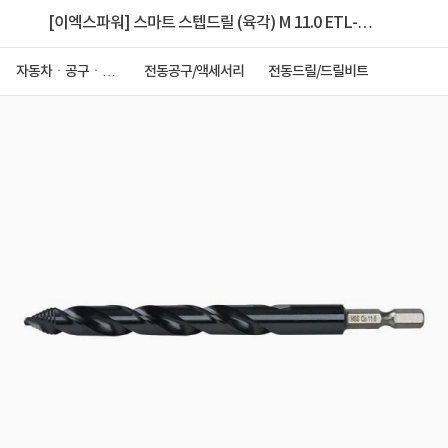
[이엑스파워] 스마트 스텝드릴 (육각) M 11.0 ETL-
110H
자동차ㆍ공구ㆍ안
전동공구/액세서리
전동드릴/드릴비트
전