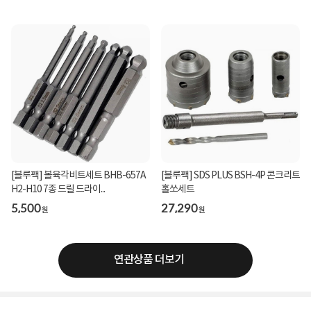
[블루팩] 볼육각비트세트 BHB-657A
[블루팩] SDS PLUS BSH-4P 콘크리트
H2-H10 7종 드릴 드라이...
홀쏘세트
5,500
27,290
원
원
연관상품 더보기