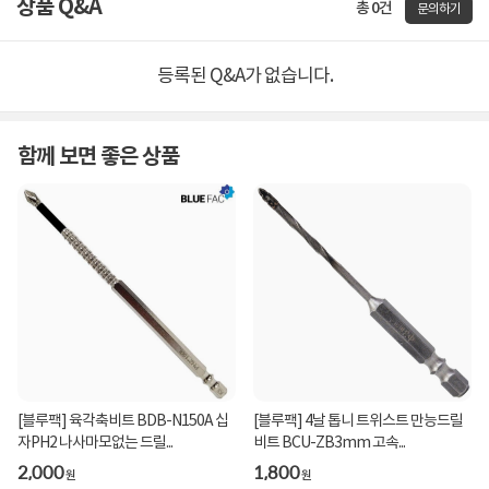
상품 Q&A
총 0건
문의하기
등록된 Q&A가 없습니다.
함께 보면 좋은 상품
[블루팩] 육각축비트 BDB-N150A 십
[블루팩] 4날 톱니 트위스트 만능드릴
자PH2 나사마모없는 드릴...
비트 BCU-ZB3mm 고속...
2,000
1,800
원
원