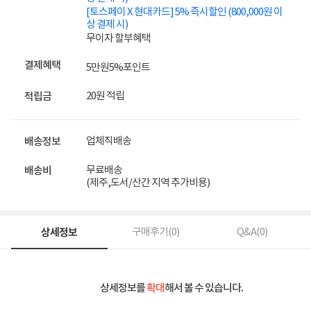
[토스페이 X 현대카드] 5% 즉시할인 (800,000원 이
상 결제 시)
무이자 할부혜택
결제혜택
5만원
5%
포인트
20원 적립
적립금
업체직배송
배송정보
무료배송
배송비
(제주,도서/산간 지역 추가비용)
상세정보
구매후기(
0
)
Q&A(
0
)
상세정보를
확대
해서 볼 수 있습니다.