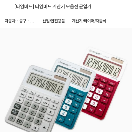
[타임버드] 타임버드 계산기 모음전 균일가
자동차ㆍ공구ㆍ안
산업/안전용품
계산기/타이머/자물쇠
전