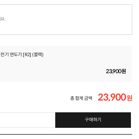
요.
기 면도기 [R2] (블랙)
23,900원
23,900
원
총 합계 금액
구매하기