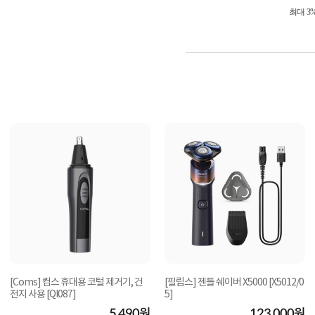
최대 3
[Coms] 컴스 휴대용 코털 제거기, 건
[필립스] 젠틀 쉐이버 X5000 [X5012/0
전지 사용 [QI087]
5]
5,490원
123,000원