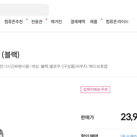
컴퓨존추천
전용관
매거진
결제혜택
래플
컴퓨존 라이브
 (블랙)
분충전 / 1시간40분사용 / 색상 : 블랙, 옐로우 / [구성품] 파우치 / 헤드보호캡
업체직배송-무료
23,
판매가
할인혜택
[토스페이 