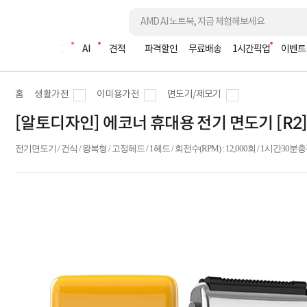
조립PC
AI
견적
파격할인
무료배송
1시간픽업
이벤트
홈
생활가전
이미용가전
면도기/제모기
[알토디자인] 에코너 휴대용 전기 면도기 [R2]
전기면도기 / 건식 / 왕복형 / 고정헤드 / 1헤드 / 회전수(RPM) : 12,000회 / 1시간30