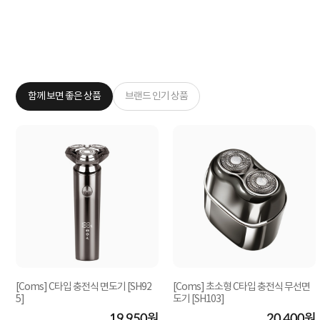
함께 보면 좋은 상품
브랜드 인기 상품
[Coms] C타입 충전식 면도기 [SH92
[Coms] 초소형 C타입 충전식 무선면
5]
도기 [SH103]
원
19,950원
20,400원