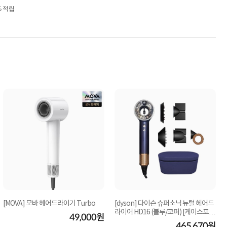
% 적립
[MOVA] 모바 헤어드라이기 Turbo
[dyson] 다이슨 슈퍼소닉 뉴럴 헤어드
라이어 HD16 (블루/코퍼) [케이스포
49,000원
함]
465,670원