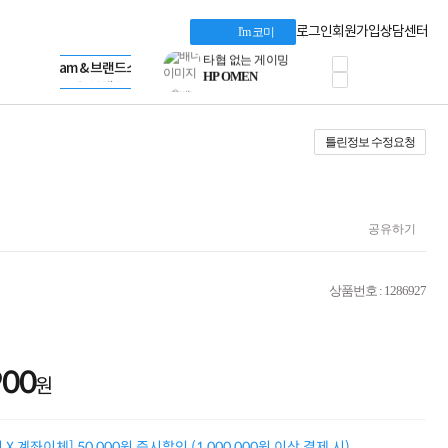
혜택 PACK
Dell 구매 찬스
Apple 기업전용관
로그인
회원가입
상담센터
I'm 코미
프로 에센셜
HP 브랜드스토어
타협 없는 게이밍
LG gram & 브랜드스토어
공식
HP OMEN
Microsoft 브랜드스토어
로지텍
AMD 브랜드스토어
정품 캠페인
Intel 브랜드스토어
틀린정보 수정요청
삼성 키보드&마우스
RAZER 브랜드스토어
10% 쿠폰 할인
Apple 기업전용관
케이블메이트 3분기
케이블 전설이 되다
야식까지 책임진다!
공유하기
승리를 부르는 오멘
ASUS ROG
20주년 한정판
상품번호 : 1286927
AMD로 시작하는
스마트 오피스환경
AI비즈니스 노트북
HP엘리트북/프로북
900
비즈니스 강자
원
HP 프로북 4
리뷰 Npay 증정
MSI 공유기
X 계좌이체] 50,000원 즉시할인 (1,000,000원 이상 결제 시)