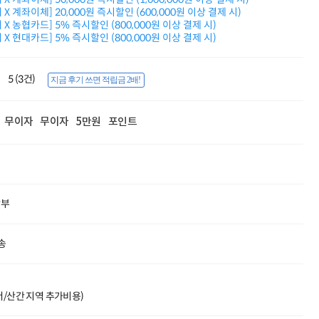
적립금 3% 페이백
X 계좌이체] 20,000원 즉시할인 (600,000원 이상 결제 시)
시스코 스위칭허브
X 농협카드] 5% 즉시할인 (800,000원 이상 결제 시)
X 현대카드] 5% 즉시할인 (800,000원 이상 결제 시)
누적 금액 별
적립금 페이백!
Dell 구매왕
5 (3건)
상품권 30만원
지금 후기 쓰면 적립금 2배!
삼성모니터 여름맞이
특별 할인 이벤트
무이자
무이자
5만원
포인트
한단계 더 진화한
HAF II 500
AI 업무환경 완성
HP 워크스테이션
여름맞이 사은품
HP 프로데스크 4
할부
모든 것을 하나로
HP올인원 단독특가
네트워크 자재
송
혜택 PACK
Dell 구매 찬스
프로 에센셜
도서/산간 지역 추가비용)