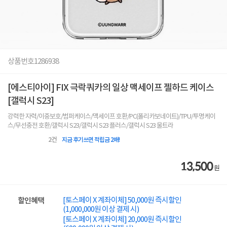
상품번호
1286938
[에스티아이] FIX 극락쿼카의 일상 맥세이프 젤하드 케이스
[갤럭시 S23]
강력한 자력/이중보호/범퍼케이스/맥세이프 호환/PC(폴리카보네이트)/TPU/투명케이
스/무선충전 호환/갤럭시 S23/갤럭시 S23 플러스/갤럭시 S23 울트라
2
건
지금 후기쓰면 적립금 2배!
13,500
원
[토스페이 X 계좌이체] 50,000원 즉시할인
할인혜택
(1,000,000원 이상 결제 시)
[토스페이 X 계좌이체] 20,000원 즉시할인