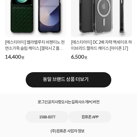
[에스티아이] 벨라벨루치 비첸티노 천
[에스티아이] DC 2배 자력 맥세이프 하
연소가죽 슬림 케이스 [갤럭시 Z 플립5
이브리드 젤하드 케이스 [아이폰 17]
(F731)]
14,400
6,500
원
원
동일 브랜드 상품 더보기
로그인
공지사항
오시는길
회사소개
PC버전
1588-8377
컴퓨존 APP
(주)컴퓨존 사업자 정보