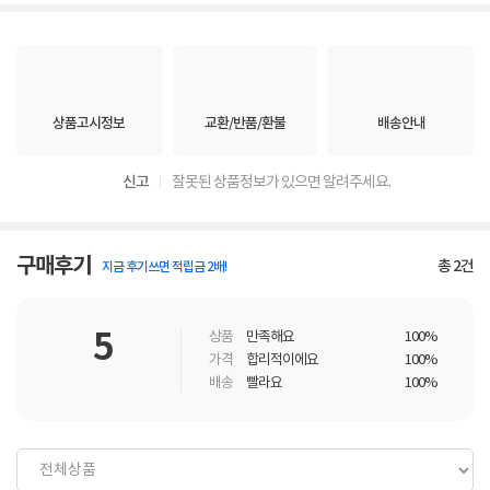
상품고시정보
교환/반품/환불
배송안내
신고
잘못된 상품정보가 있으면 알려주세요.
구매후기
총
2
건
지금 후기쓰면 적립금 2배!
5
상품
만족해요
100%
가격
합리적이에요
100%
배송
빨라요
100%