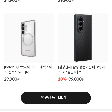
34,900
29,900
원
원
[Belkin] Qi2 맥세이프 마그네틱 케이
[삼성전자] 삼성 정품 카본 마그넷 케이
스 [갤럭시 S25] [MS...
스 [AR 필름2매 포...
29,900
10%
99,000
원
원
연관상품 더보기