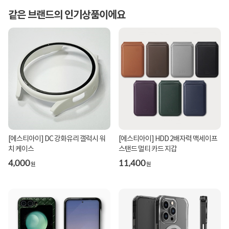
같은 브랜드의 인기상품이에요
[에스티아이] DC 강화유리 갤럭시 워
[에스티아이] HDD 2배자력 맥세이프
치 케이스
스탠드 멀티 카드 지갑
4,000
11,400
원
원