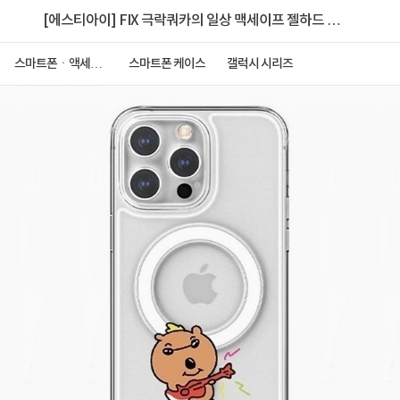
[에스티아이] FIX 극락쿼카의 일상 맥세이프 젤하드 케
이스 [갤럭시 S23]
스마트폰ㆍ액세서
스마트폰 케이스
갤럭시 시리즈
리