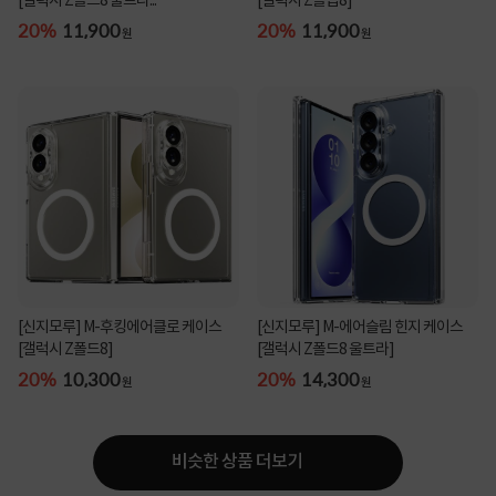
[갤럭시 Z폴드8 울트라...
[갤럭시 Z플립8]
20%
11,900
20%
11,900
원
원
[신지모루] M-후킹에어클로 케이스
[신지모루] M-에어슬림 힌지 케이스
[갤럭시 Z폴드8]
[갤럭시 Z폴드8 울트라]
20%
10,300
20%
14,300
원
원
비슷한 상품 더보기