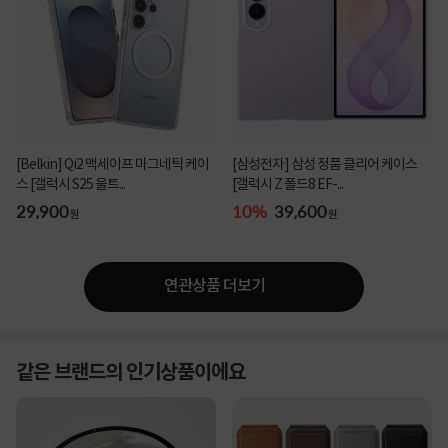
[Belkin] Qi2 맥세이프 마그네틱 케이
[삼성전자] 삼성 정품 클리어 케이스
스 [갤럭시 S25 울트...
[갤럭시 Z 폴드8 EF-...
29,900
10%
39,600
원
원
연관상품 더보기
같은 브랜드의 인기상품이에요