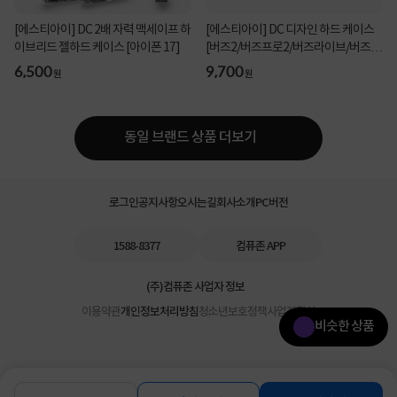
[에스티아이] DC 2배 자력 맥세이프 하
[에스티아이] DC 디자인 하드 케이스
이브리드 젤하드 케이스 [아이폰 17]
[버즈2/버즈프로2/버즈라이브/버즈프
로] 화이트...
6,500
9,700
원
원
동일 브랜드 상품 더보기
로그인
공지사항
오시는길
회사소개
PC버전
1588-8377
컴퓨존 APP
(주)컴퓨존 사업자 정보
이용약관
개인정보처리방침
청소년보호정책
사업자확인
비슷한 상품