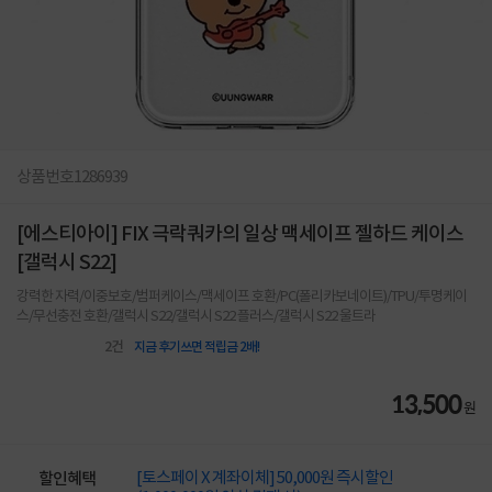
상품번호
1286939
[에스티아이] FIX 극락쿼카의 일상 맥세이프 젤하드 케이스
[갤럭시 S22]
강력한 자력/이중보호/범퍼케이스/맥세이프 호환/PC(폴리카보네이트)/TPU/투명케이
스/무선충전 호환/갤럭시 S22/갤럭시 S22 플러스/갤럭시 S22 울트라
2
건
지금 후기쓰면 적립금 2배!
13,500
원
[토스페이 X 계좌이체] 50,000원 즉시할인
할인혜택