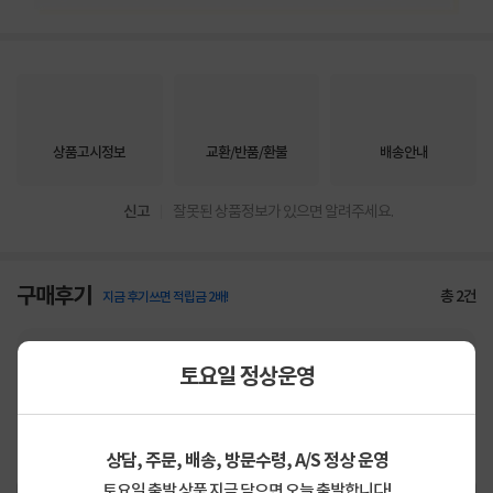
상품고시정보
교환/반품/환불
배송안내
신고
잘못된 상품정보가 있으면 알려주세요.
구매후기
총
2
건
지금 후기쓰면 적립금 2배!
5
상품
만족해요
100%
토요일 정상운영
가격
합리적이에요
100%
배송
빨라요
100%
상담, 주문, 배송, 방문수령, A/S 정상 운영
토요일 출발 상품 지금 담으면 오늘 출발합니다!