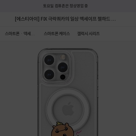
토요일 컴퓨존은 정상영업 중
[에스티아이] FIX 극락쿼카의 일상 맥세이프 젤하드 케
이스 [갤럭시 S22]
스마트폰ㆍ액세서
스마트폰 케이스
갤럭시 시리즈
리