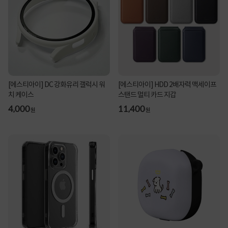
[에스티아이] DC 강화유리 갤럭시 워
[에스티아이] HDD 2배자력 맥세이프
치 케이스
스탠드 멀티 카드 지갑
4,000
11,400
원
원