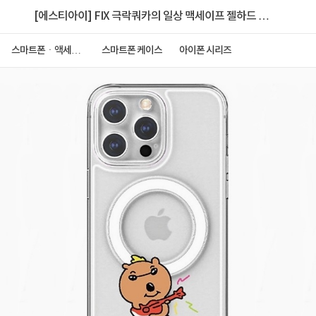
[에스티아이] FIX 극락쿼카의 일상 맥세이프 젤하드 케
이스 [아이폰 12]
스마트폰ㆍ액세서
스마트폰 케이스
아이폰 시리즈
리