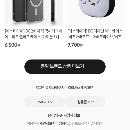
[에스티아이] DC 2배 자력 맥세이프 하
[에스티아이] DC 디자인 하드 케이스
이브리드 젤하드 케이스 [아이폰 17]
[버즈2/버즈프로2/버즈라이브/버즈프
로] 화이트...
6,500
9,700
원
원
동일 브랜드 상품 더보기
로그인
공지사항
오시는길
회사소개
PC버전
1588-8377
컴퓨존 APP
(주)컴퓨존 사업자 정보
이용약관
개인정보처리방침
청소년보호정책
사업자확인