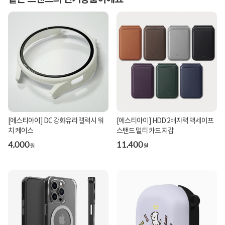
[에스티아이] DC 강화유리 갤럭시 워
[에스티아이] HDD 2배자력 맥세이프
치 케이스
스탠드 멀티 카드 지갑
4,000
11,400
원
원