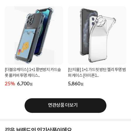
[더블유케이스] 1+1 황변방지 카드슬
[단지몰] 1+1 가드핏 방탄 젤리 투명 범
롯 풀커버 투명 케이스...
퍼 케이스 [아이폰1...
25%
6,700
5,860
원
원
연관상품 더보기
같은 브랜드의 인기상품이에요