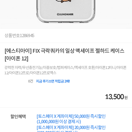
상품번호
1286945
[에스티아이] FIX 극락쿼카의 일상 맥세이프 젤하드 케이스
[아이폰 12]
강력한 자력/무선충전기능/이중보호/범퍼케이스/맥세이프 호환/아이폰12미니/아이폰
12/아이폰12프로/아이폰12프로맥스
0
건
지금 후기쓰면 적립금 2배!
13,500
원
[토스페이 X 계좌이체] 50,000원 즉시할인
할인혜택
(1,000,000원 이상 결제 시)
[토스페이 X 계좌이체] 20,000원 즉시할인