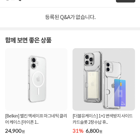
등록된 Q&A가 없습니다.
함께 보면 좋은 상품
[Belkin] 벨킨 맥세이프 마그네틱 클리
[더블유케이스] 1+1 변색방지 사이드
어 케이스 [아이폰 1...
카드슬롯 2장수납 휴...
24,900
31%
6,800
원
원