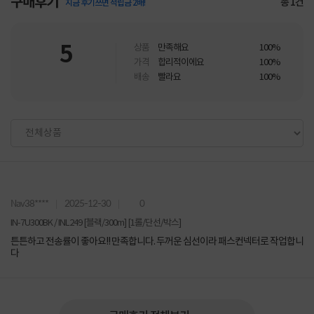
구매후기
총
1
건
지금 후기쓰면 적립금 2배!
5
상품
만족해요
100%
가격
합리적이에요
100%
배송
빨라요
100%
Nav38****
2025-12-30
0
IN-7U300BK / INL249 [블랙/300m] [1롤/단선/박스]
튼튼하고 전송률이 좋아요!! 만족합니다. 두꺼운 심선이라 패스컨넥터로 작업합니
다