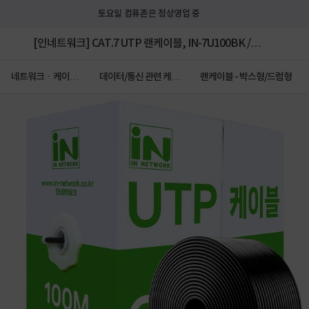
토요일 컴퓨존은 정상영업 중
[인네트워크] CAT.7 UTP 랜케이블, IN-7U100BK /
INL248 [블랙/100m] [1롤/단선/박스]
네트워크ㆍ케이블
데이터/통신 관련 케이
랜케이블 - 박스형/드럼형
ㆍCCTV
블