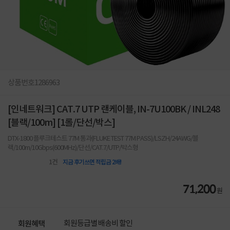
상품번호
1286963
[인네트워크] CAT.7 UTP 랜케이블, IN-7U100BK / INL248
[블랙/100m] [1롤/단선/박스]
DTX-1800 플루크테스트 77M 통과(FLUKE TEST 77M PASS)/LSZH/24AWG/블
랙/100m/10Gbps(600MHz)/단선/CAT.7/UTP/박스형
1
건
지금 후기쓰면 적립금 2배!
71,200
원
회원등급별 배송비 할인
회원혜택