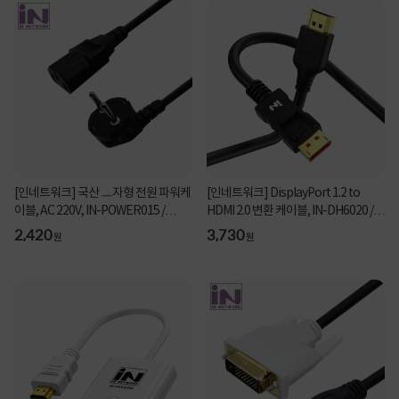
[인네트워크] 국산 ㅡ자형 전원 파워케
[인네트워크] DisplayPort 1.2 to
이블, AC 220V, IN-POWER015 /
HDMI 2.0 변환 케이블, IN-DH6020 /
INP003 [벌크/1...
INC336 [2m]
2,420
3,730
원
원