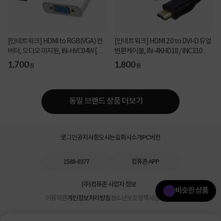
[인네트워크] HDMI to RGB(VGA) 컨
[인네트워크] HDMI 2.0 to DVI-D 듀얼
버터, 오디오 미지원, IN-HVC04W [화
변환케이블, IN-4KHD18 / INC310
이트]
[1.8m]
1,700
1,800
원
원
동일 브랜드 상품 더보기
로그인
공지사항
오시는길
회사소개
PC버전
1588-8377
컴퓨존 APP
(주)컴퓨존 사업자 정보
비슷한 상품
이용약관
개인정보처리방침
청소년보호정책
사업자확인