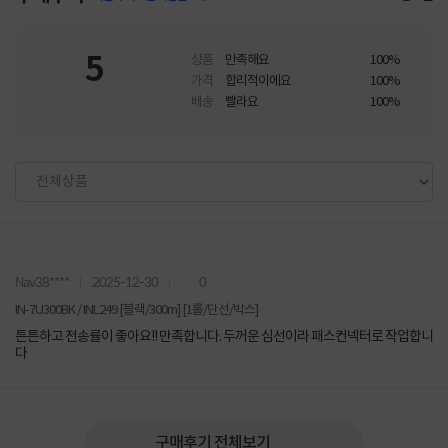
5
상품
만족해요
100%
가격
합리적이에요
100%
배송
빨라요
100%
Nav38****
2025-12-30
0
IN-7U300BK / INL249 [블랙/300m] [1롤/단선/박스]
튼튼하고 전송률이 좋아요!! 만족합니다. 두꺼운 심선이라 패스컨넥터로 작업합니
다
구매후기 전체보기