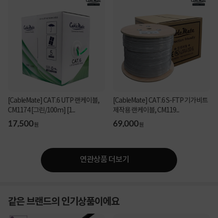
[CableMate] CAT.6 UTP 랜케이블,
[CableMate] CAT.6 S-FTP 기가비트
CM1174 [그린/100m] [1...
제작용 랜케이블, CM119...
17,500
69,000
원
원
연관상품 더보기
같은 브랜드의 인기상품이에요