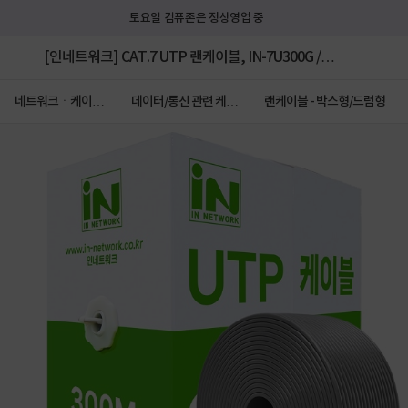
토요일 컴퓨존은 정상영업 중
[인네트워크] CAT.7 UTP 랜케이블, IN-7U300G /
INL247 [그레이/300m] [1롤/단선/박스]
네트워크ㆍ케이블
데이터/통신 관련 케이
랜케이블 - 박스형/드럼형
ㆍCCTV
블