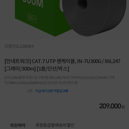
상품번호
1286964
[인네트워크] CAT.7 UTP 랜케이블, IN-7U300G / INL247
[그레이/300m] [1롤/단선/박스]
DTX-1800 플루크테스트 77M 통과(FLUKE TEST 77M PASS)/LSZH/24AWG/그레
이/300m/10Gbps(600MHz)/단선/CAT.7/UTP/박스형
1
건
지금 후기쓰면 적립금 2배!
209,000
원
회원등급별 배송비 할인
회원혜택