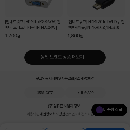
[인네트워크] HDMI to RGB(VGA) 컨
[인네트워크] HDMI 2.0 to DVI-D 듀얼
버터, 오디오 미지원, IN-HVC04W [화
변환케이블, IN-4KHD18 / INC310
이트]
[1.8m]
1,700
1,800
원
원
동일 브랜드 상품 더보기
로그인
공지사항
오시는길
회사소개
PC버전
1588-8377
컴퓨존 APP
(주)컴퓨존 사업자 정보
비슷한 상품
이용약관
개인정보처리방침
청소년보호정책
사업자확인