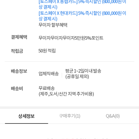
[토스페이 X 농협카드] 5% 즉시할인 (800,000원 이
상 결제 시)
[토스페이 X 현대카드] 5% 즉시할인 (800,000원 이
상 결제 시)
무이자 할부혜택
결제혜택
무이자
무이자
무이자
5만원
5%
포인트
50원 적립
적립금
평균 1~2일이내 발송
배송정보
업체직배송
(공휴일 제외)
무료배송
배송비
(제주,도서/산간 지역 추가비용)
상세정보
구매후기(
1
)
Q&A(
0
)