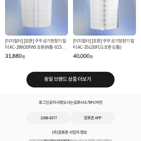
[이지필터] [호환] 쿠쿠 공기청정기 필
[이지필터] [호환] 쿠쿠 공기청정기 필
터 AC-28W20FWS 호환(W툴-92.5㎡
터 AC-35U20FCG 호환 (U툴)
(28평형))
31,880
40,000
원
원
동일 브랜드 상품 더보기
로그인
공지사항
오시는길
회사소개
PC버전
1588-8377
컴퓨존 APP
(주)컴퓨존 사업자 정보