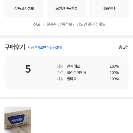
상품고시정보
교환/반품/환불
배송안내
신고
잘못된 상품정보가 있으면 알려주세요.
구매후기
총
1
건
지금 후기쓰면 적립금 2배!
5
상품
만족해요
100%
가격
합리적이에요
100%
배송
빨라요
100%