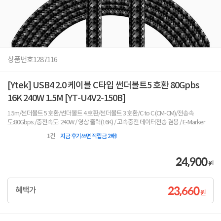
상품번호
1287116
[Ytek] USB4 2.0 케이블 C타입 썬더볼트5 호환 80Gpbs
16K 240W 1.5M [YT-U4V2-150B]
1.5m/썬더볼트 5 호환/썬더볼트 4 호환/썬더볼트 3 호환/C to C (CM-CM)/전송속
도:80Gbps /충전속도: 240W / 영상 출력(16K) / 고속충전 데이터전송 겸용 / E-Marker
1
건
지금 후기쓰면 적립금 2배!
24,900
원
23,660
혜택가
원