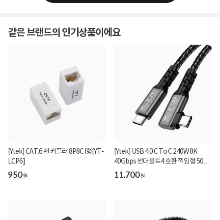
같은 브랜드의 인기상품이에요
[Ytek] CAT.6 랜 커플러 8P8C I형[YT-
[Ytek] USB 4.0 C To C 240W 8K
LCP6]
40Gbps 썬더볼트4 호환 꺽임형 50CM
[YT-USB4-050A]
950
11,700
원
원