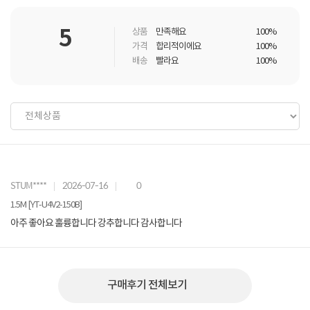
5
상품
만족해요
100%
가격
합리적이에요
100%
배송
빨라요
100%
STUM****
2026-07-16
0
1.5M [YT-U4V2-150B]
아주 좋아요 훌륭합니다 강추합니다 감사합니다
구매후기 전체보기