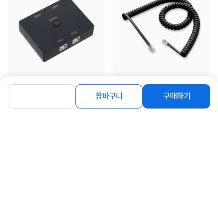
[Ytek] YT-USW22A [USB선택기/2:2]
[Ytek] 전화선 스프링코드 꼬임방지 케
이블 수화기선 (블랙) [YT-TSB44]
장바구니
구매하기
11,800
원
900
원
동일 브랜드 상품 더보기
로그인
공지사항
오시는길
회사소개
PC버전
1588-8377
컴퓨존 APP