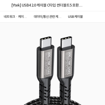
[Ytek] USB4 2.0 케이블 C타입 썬더볼트5 호환
80Gpbs 16K 240W 1.5M [YT-U4V2-150B]
네트워크ㆍ케이블
데이터/통신 관련 케이
USB 케이블
ㆍCCTV
블