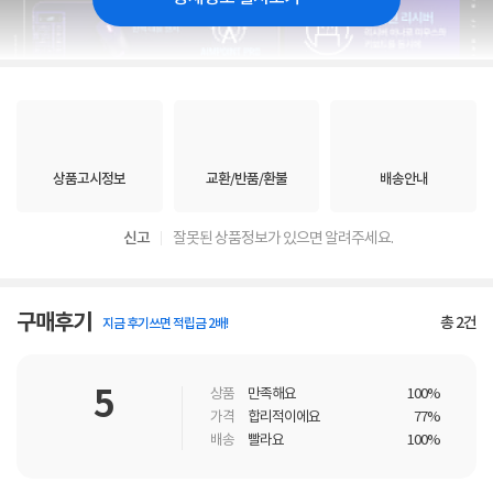
상품고시정보
교환/반품/환불
배송안내
신고
잘못된 상품정보가 있으면 알려주세요.
구매후기
총
2
건
지금 후기쓰면 적립금 2배!
5
상품
만족해요
100%
가격
합리적이에요
77%
배송
빨라요
100%