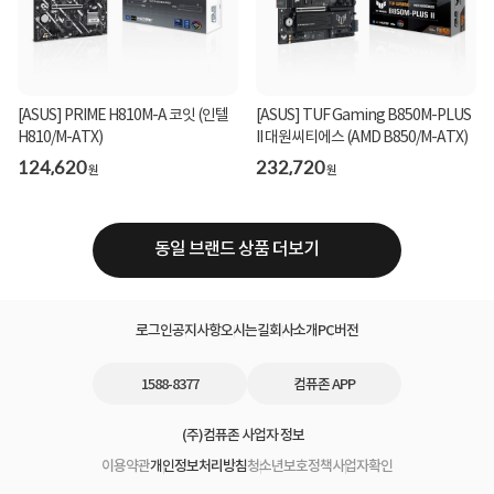
[ASUS] PRIME H810M-A 코잇 (인텔
[ASUS] TUF Gaming B850M-PLUS
H810/M-ATX)
II 대원씨티에스 (AMD B850/M-ATX)
124,620
232,720
원
원
동일 브랜드 상품 더보기
로그인
공지사항
오시는길
회사소개
PC버전
1588-8377
컴퓨존 APP
(주)컴퓨존 사업자 정보
이용약관
개인정보처리방침
청소년보호정책
사업자확인