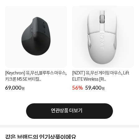
[Keychron] 유,무선,블루투스 마우스,
[NZXT] 유,무선 게이밍 마우스, Lift
키크론 M5 SE 버티컬...
ELITE Wireless [화...
69,000
56%
59,400
원
원
연관상품 더보기
같은 브랜드의 인기상품이에요