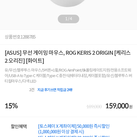
1
/
4
상품번호
1288785
[ASUS] 무선 게이밍 마우스, ROG KERIS 2 ORIGIN [케리스
2 오리진] [화이트]
유/무선/블루투스 마우스/5버튼+1휠/ROG AimPoint/8k폴링레이트지원/전용소프트웨
어/USB-A to Type-C 케이블/Type-C 충전식(배터리내장,케이블포함)/유선/블루투스 버
티컬마우스/다색 LED
2
건
지금 후기쓰면 적립금 2배!
15%
159,000
189,000
원
[토스페이 X 계좌이체] 50,000원 즉시할인
할인혜택
(1,000,000원 이상 결제 시)