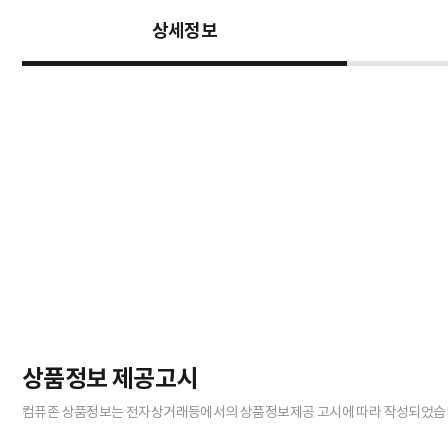
함께 보면 좋은 상품
브랜드 인기 상품
[홍진테크] 사파이어 동파방지 미니 라
[홍진테크] 사파이어 PTC 미니 온풍팬
디에이터 HJO-M05
히터 (SF-MINI2)
원
25,000원
38%
14,110원