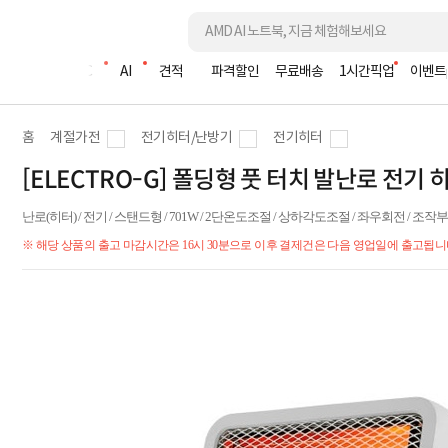
조립PC
AI
견적
파격할인
무료배송
1시간픽업
이벤트
홈
계절가전
전기히터/난방기
전기히터
[ELECTRO-G] 폴딩형 풋 터치 발난로 전기 히터
난로(히터) / 전기 / 스탠드형 / 701W / 2단온도조절 / 상하각도조절 / 좌우회전 / 조작부 :
※ 해당 상품의 출고 마감시간은 16시 30분으로 이후 결제건은 다음 영업일에 출고됩니