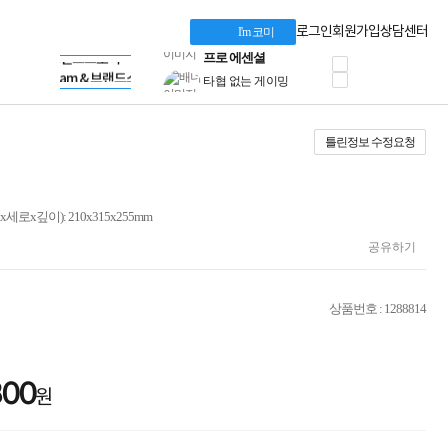
혜택 PACK
Dell 구매 찬스
Apple 기업전용관
로그인
회원가입
상담센터
I'm 코미
프로 에센셜
HP 브랜드스토어
타협 없는 게이밍
LG gram & 브랜드스토어
공식
HP OMEN
Microsoft 브랜드스토어
로지텍
AMD 브랜드스토어
정품 캠페인
Intel 브랜드스토어
틀린정보 수정요청
삼성 키보드&마우스
RAZER 브랜드스토어
10% 쿠폰 할인
Apple 기업전용관
케이블메이트 3분기
케이블 전설이 되다
세로x깊이): 210x315x255mm
야식까지 책임진다!
승리를 부르는 오멘
공유하기
ASUS ROG
20주년 한정판
AMD로 시작하는
상품번호 : 1288814
스마트 오피스환경
AI비즈니스 노트북
HP엘리트북/프로북
비즈니스 강자
800
원
HP 프로북 4
리뷰 Npay 증정
MSI 공유기