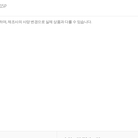
Q1000]
소비전력
약
동일모델의 출시년월
2
제조국
냉난방면적
품질보증기준
015P