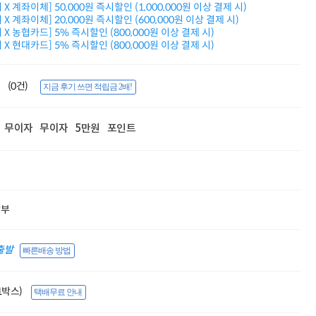
X 계좌이체] 50,000원 즉시할인 (1,000,000원 이상 결제 시)
적립금 3% 페이백
X 계좌이체] 20,000원 즉시할인 (600,000원 이상 결제 시)
시스코 스위칭허브
X 농협카드] 5% 즉시할인 (800,000원 이상 결제 시)
누적 금액 별
X 현대카드] 5% 즉시할인 (800,000원 이상 결제 시)
적립금 페이백!
Dell 구매왕
상품권 30만원
(0건)
지금 후기 쓰면 적립금 2배!
삼성모니터 여름맞이
특별 할인 이벤트
한단계 더 진화한
무이자
무이자
5만원
포인트
HAF II 500
AI 업무환경 완성
HP 워크스테이션
여름맞이 사은품
HP 프로데스크 4
모든 것을 하나로
할부
HP올인원 단독특가
네트워크 자재
혜택 PACK
출발
빠른배송 방법
Dell 구매 찬스
프로 에센셜
(1박스)
택배무료 안내