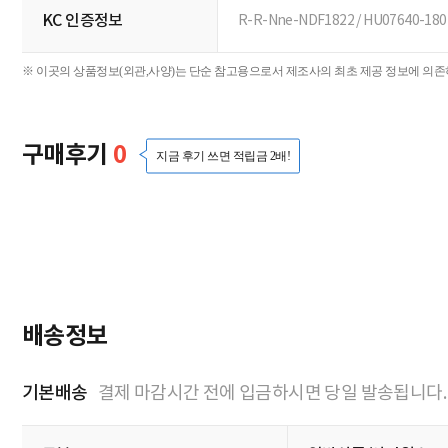
품명 및 모델명
폴딩형 풋 터치 발난로 전기 히터 [ELH-
정격전압
220V~, 60Hz
에너지소비효율등급
해당없음
제조자/수입자
(주)지군코리아
크기/형태
제품 상세정보에서 확인가능
추가설치비용
해당없음
A/S 책임자와 전화번호
지군코리아 02) 706-7394
KC 인증정보
R-R-Nne-NDF1822 / HU07640-18