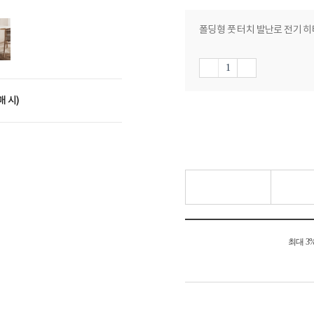
폴딩형 풋 터치 발난로 전기 히터 
매 시)
최대 3