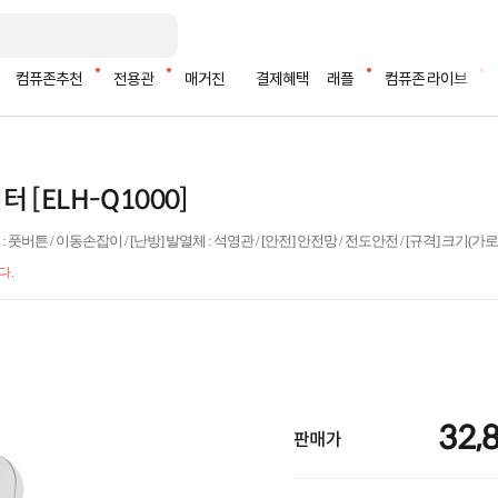
컴퓨존추천
전용관
매거진
결제혜택
래플
컴퓨존 라이브
 [ELH-Q1000]
 풋버튼 / 이동손잡이 / [난방] 발열체 : 석영관 / [안전] 안전망 / 전도안전 / [규격] 크기(가로x
다.
32,
판매가