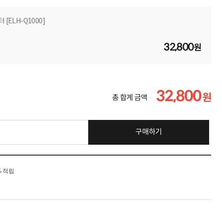
[ELH-Q1000]
32,800
원
32,800
원
총 합계 금액
구매하기
% 적립