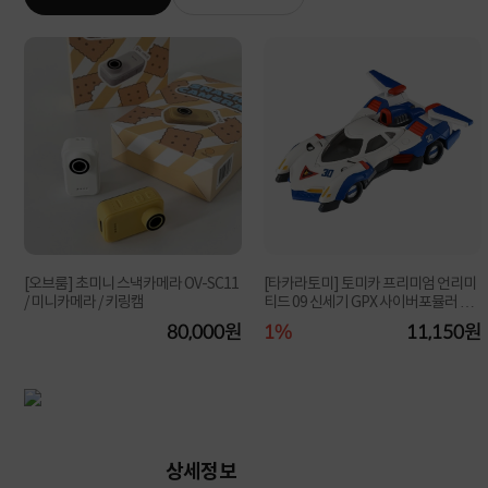
[오브룸] 초미니 스낵카메라 OV-SC11
[타카라토미] 토미카 프리미엄 언리미
/ 미니카메라 / 키링캠
티드 09 신세기 GPX 사이버포뮬러 아
스라다 (카...
원
80,000원
1%
11,150원
상세정보