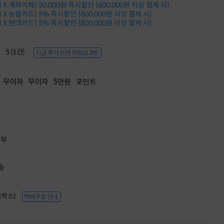
X 계좌이체] 20,000원 즉시할인 (600,000원 이상 결제 시)
적립금 3% 페이백
X 농협카드] 5% 즉시할인 (800,000원 이상 결제 시)
시스코 스위칭허브
X 현대카드] 5% 즉시할인 (800,000원 이상 결제 시)
누적 금액 별
적립금 페이백!
Dell 구매왕
5 (1건)
지금 후기 쓰면 적립금 2배!
상품권 30만원
삼성모니터 여름맞이
특별 할인 이벤트
무이자
무이자
5만원
포인트
한단계 더 진화한
HAF II 500
AI 업무환경 완성
HP 워크스테이션
여름맞이 사은품
HP 프로데스크 4
할부
모든 것을 하나로
HP올인원 단독특가
송
네트워크 자재
혜택 PACK
Dell 구매 찬스
(1박스)
프로 에센셜
택배무료 안내