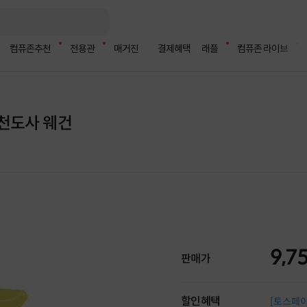
컴퓨존추천
전용관
매거진
결제혜택
래플
컴퓨존 라이브
천도사 웨건
9,7
판매가
할인혜택
[토스페이 