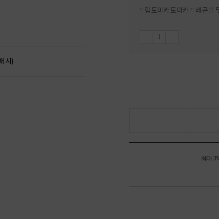
드림토미카 토미카 드래곤볼 
매 시)
최대 3