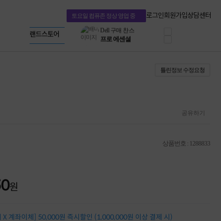
혜택 PACK
Dell 구매 찬스
Apple 기업전용관
로그인
회원가입
상담센터
토요일 컴퓨존 정상 영업 중
프로 에센셜
HP 브랜드스토어
타협 없는 게이밍
LG gram & 브랜드스토어
공식
HP OMEN
Microsoft 브랜드스토어
로지텍
AMD 브랜드스토어
정품 캠페인
Intel 브랜드스토어
틀린정보 수정요청
삼성 키보드&마우스
RAZER 브랜드스토어
10% 쿠폰 할인
Apple 기업전용관
케이블메이트 3분기
케이블 전설이 되다
야식까지 책임진다!
공유하기
승리를 부르는 오멘
ASUS ROG
20주년 한정판
상품번호 : 1288833
AMD로 시작하는
스마트 오피스환경
AI비즈니스 노트북
HP엘리트북/프로북
50
원
비즈니스 강자
HP 프로북 4
리뷰 Npay 증정
X 계좌이체] 50,000원 즉시할인 (1,000,000원 이상 결제 시)
MSI 공유기