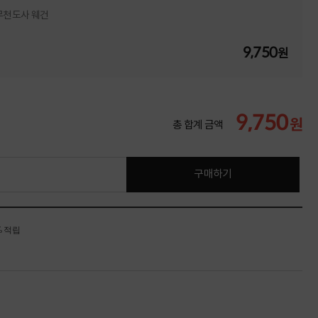
무천도사 웨건
9,750
원
9,750
원
총 합계 금액
구매하기
% 적립