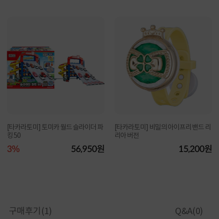
[타카라토미] 토미카 월드 슬라이더 파
[타카라토미] 비밀의 아이프리 밴드 리
킹 50
리아 버전
3%
56,950원
15,200원
구매후기(
1
)
Q&A(
0
)