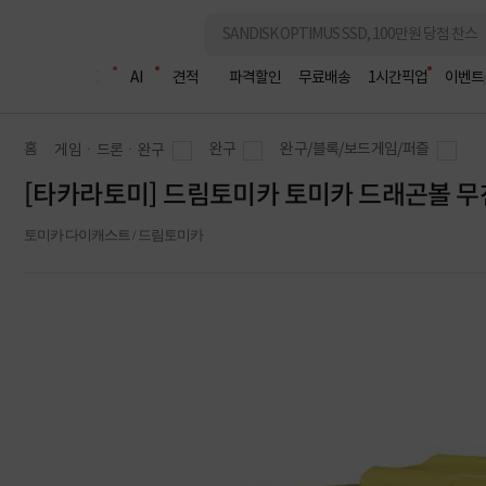
조립PC
AI
견적
파격할인
무료배송
1시간픽업
이벤트
홈
완구
완구/블록/보드게임/퍼즐
게임ㆍ드론ㆍ완구
[타카라토미] 드림토미카 토미카 드래곤볼 무
토미카 다이캐스트 / 드림토미카