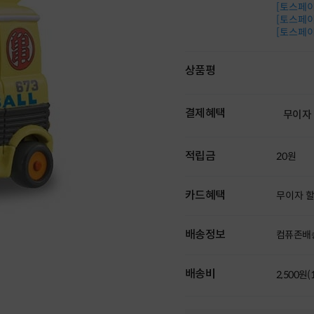
[토스페이 
[토스페이 
[토스페이 
상품평
결제혜택
무이자
적립금
20원
카드혜택
무이자 
배송정보
컴퓨존배
배송비
2,500원