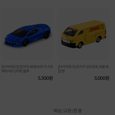
[타카라토미] 토미카 43 람보르기니 테
[타카라토미] 토미카 102 DHL 화물 배
메라리오 (초회) 블루
달 밴
5,500원
5,000원
배송/교환/환불