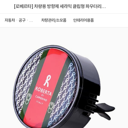
[로베르타] 차량용 방향제 세라믹 클립형 파우더리머
스크
자동차ㆍ공구ㆍ안
차량관리/소모품
인테리어용품
전