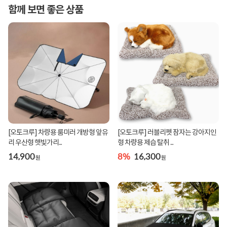
함께 보면 좋은 상품
[오토크루] 차량용 룸미러 개방형 앞유
[오토크루] 러블리펫 잠자는 강아지인
리 우산형 햇빛가리...
형 차량용 제습 탈취 ...
14,900
8%
16,300
원
원