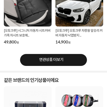
[오토크루] 시그니처 자동차 시트커버
[오토크루] 오토크루 차량용 앞유리 커
가죽 차시트 보호매...
버 자동차 낙엽방지 ...
49,800
14,900
원
원
연관상품 더보기
같은 브랜드의 인기상품이에요