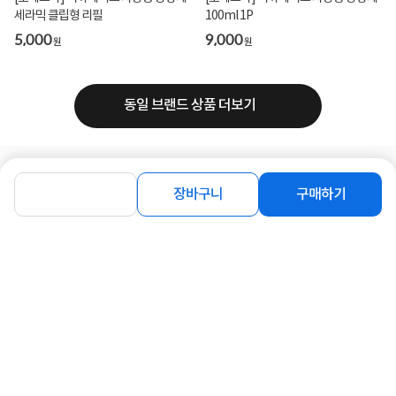
세라믹 클립형 리필
100ml 1P
5,000
9,000
원
원
동일 브랜드 상품 더보기
로그인
공지사항
오시는길
회사소개
PC버전
장바구니
구매하기
1588-8377
컴퓨존 APP
(주)컴퓨존 사업자 정보
이용약관
개인정보처리방침
청소년보호정책
사업자확인