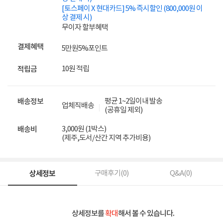
[토스페이 X 현대카드] 5% 즉시할인 (800,000원 이
상 결제 시)
무이자 할부혜택
결제혜택
5만원
5%
포인트
10원 적립
적립금
평균 1~2일이내 발송
배송정보
업체직배송
(공휴일 제외)
3,000원 (1박스)
배송비
(제주,도서/산간 지역 추가비용)
상세정보
구매후기(
0
)
Q&A(
0
)
상세정보를
확대
해서 볼 수 있습니다.