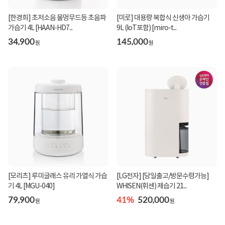
[한경희] 초저소음 물멍무드등 초음파
[미로] 대용량 복합식 신생아 가습기
가습기 4L [HAAN-HD7...
9L (IoT포함) [miro-t...
34,900
145,000
원
원
[모리츠] 루미글래스 유리 가열식 가습
[LG전자] [당일출고/방문수령가능]
기 4L [MGU-040]
WHISEN(휘센) 제습기 21...
79,900
41%
520,000
원
원