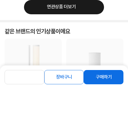
연관상품 더보기
같은 브랜드의 인기상품이에요
장바구니
구매하기
[미로] 대용량 복합식 가습기 10L (IoT
[미로] 대용량 복합식 신생아 가습기
포함) [miro-twin]
9L (IoT미포함) [miro-tower IX]
230,000
159,000
원
원