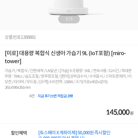
1
/
5
상품번호
1288881
[미로] 대용량 복합식 신생아 가습기 9L (IoT포함) [miro-
tower]
가습기 / 복합식 / 간편세척 / UV살균 / [가습] 수조용량 : 9.0L / 연속사용 : 52시간 / 최대분
무량 : 784cc / 습도조절 / 분무량조절 / [편의] 상부급수식 / 수위표시 / 스마트폰제어 / 리
모컨 / 타이머 / 무드등 / [규격] 소비전력 : 180W / 크기(가로x세로x깊이):
261x586x261mm
0
건
지금 후기쓰면 적립금 2배!
145,000
원
[토스페이 X 계좌이체] 50,000원 즉시할인
할인혜택