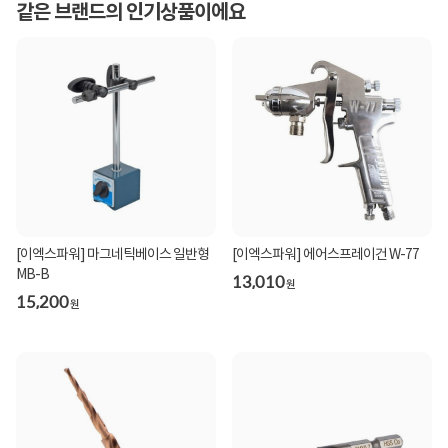
같은 브랜드의 인기상품이에요
[이엑스파워] 마그네틱베이스 일반형
[이엑스파워] 에어스프레이건 W-77
MB-B
13,010
원
15,200
원