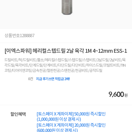
상품번호
1288887
[이엑스파워] 헤리컬스텝드릴 2날 육각 1M 4~12mm ESS-1
드릴비트/척/드릴비트/홀쏘/헤리컬스텝드릴/스텝드릴/스텝비트/2날드릴/2날비트/육
각드릴/육각비트/단계드릴/단계비트/다단드릴/다단비트/하이스드릴/코발트비트/TIN
코팅/티아이엔코팅/금속천공/철판천공/스텐천공/천공비트/공작드릴
0
건
지금 후기쓰면 적립금 2배!
9,600
원
[토스페이 X 계좌이체] 50,000원 즉시할인
할인혜택
(1,000,000원 이상 결제 시)
[토스페이 X 계좌이체] 20,000원 즉시할인
(600,000원 이상 결제 시)