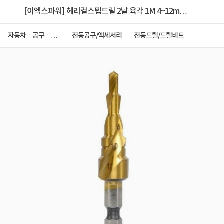
[이엑스파워] 헤리컬스텝드릴 2날 육각 1M 4~12mm
ESS-1
자동차ㆍ공구ㆍ안
전동공구/액세서리
전동드릴/드릴비트
전