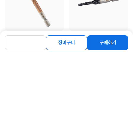
[이엑스파워] 롱스텝드릴 코발트 3 4
[이엑스파워] 드릴탭 M4.0mmSUS
5mm ELK-345
EDT-04H
장바구니
구매하기
6,200
8,000
원
원
동일 브랜드 상품 더보기
로그인
공지사항
오시는길
회사소개
PC버전
1588-8377
컴퓨존 APP
(주)컴퓨존 사업자 정보
이용약관
개인정보처리방침
청소년보호정책
사업자확인