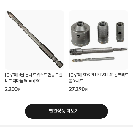
[블루팩] 4날 톱니 트위스트 만능 드릴
[블루팩] SDS PLUS BSH-4P 콘크리트
비트 티타늄 6mm [BC...
홀쏘세트
2,200
27,290
원
원
연관상품 더보기