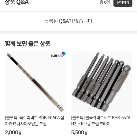
상품 Q&A
총 0건
문의하기
등록된 Q&A가 없습니다.
함께 보면 좋은 상품
[블루팩] 육각축비트 BDB-N150A 십
[블루팩] 볼육각비트세트 BHB-657A
자PH2 나사마모없는 드릴...
H2-H10 7종 드릴 드라이...
2,000
5,500
원
원