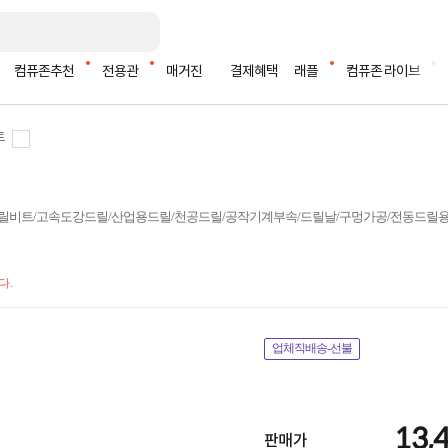
컴퓨존추천
전용관
매거진
결제혜택
래플
컴퓨존 라이브
트
드릴비트/고속도강드릴/산업용드릴/천공드릴/공작기계부속/드릴날/구멍가공/전동드릴
다.
업체직배송-선불
13,
판매가