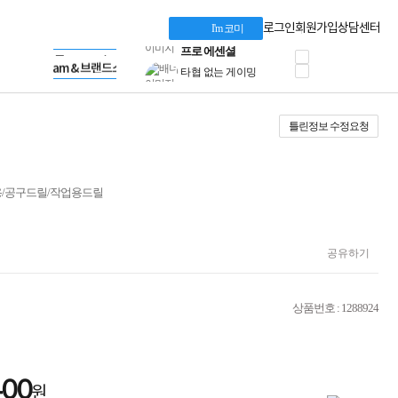
혜택 PACK
Dell 구매 찬스
Apple 기업전용관
로그인
회원가입
상담센터
I'm 코미
프로 에센셜
HP 브랜드스토어
타협 없는 게이밍
LG gram & 브랜드스토어
공식
HP OMEN
Microsoft 브랜드스토어
로지텍
AMD 브랜드스토어
정품 캠페인
Intel 브랜드스토어
틀린정보 수정요청
삼성 키보드&마우스
RAZER 브랜드스토어
10% 쿠폰 할인
Apple 기업전용관
케이블메이트 3분기
케이블 전설이 되다
용/공구드릴/작업용드릴
야식까지 책임진다!
승리를 부르는 오멘
ASUS ROG
20주년 한정판
공유하기
AMD로 시작하는
스마트 오피스환경
AI비즈니스 노트북
상품번호 : 1288924
HP엘리트북/프로북
비즈니스 강자
HP 프로북 4
리뷰 Npay 증정
400
원
MSI 공유기