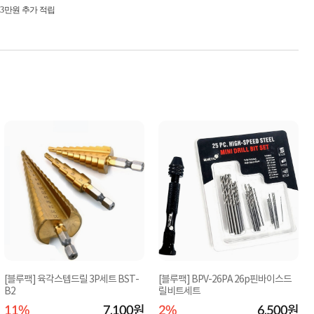
시 3만원 추가 적립
[블루팩] 육각스텝드릴 3P세트 BST-
[블루팩] BPV-26PA 26p핀바이스드
B2
릴비트세트
11%
7,100원
2%
6,500원