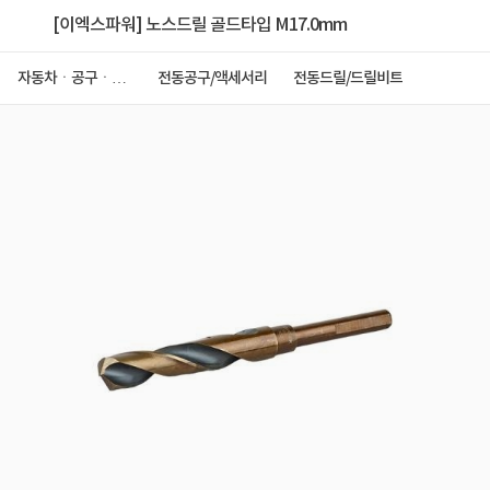
[이엑스파워] 노스드릴 골드타입 M17.0mm
자동차ㆍ공구ㆍ안
전동공구/액세서리
전동드릴/드릴비트
전