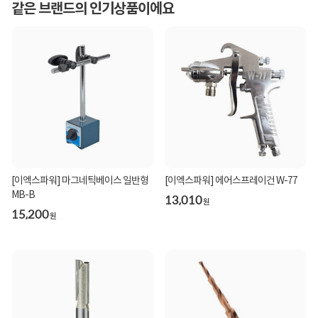
같은 브랜드의 인기상품이에요
[이엑스파워] 마그네틱베이스 일반형
[이엑스파워] 에어스프레이건 W-77
MB-B
13,010
원
15,200
원