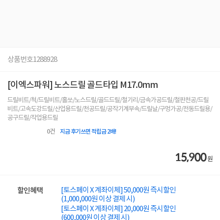
상품번호
1288928
[이엑스파워] 노스드릴 골드타입 M17.0mm
드릴비트/척/드릴비트/홀쏘/노스드릴/골드드릴/철기리/금속가공드릴/철판천공/드릴
비트/고속도강드릴/산업용드릴/천공드릴/공작기계부속/드릴날/구멍가공/전동드릴용/
공구드릴/작업용드릴
0
건
지금 후기쓰면 적립금 2배!
15,900
원
[토스페이 X 계좌이체] 50,000원 즉시할인
할인혜택
(1,000,000원 이상 결제 시)
[토스페이 X 계좌이체] 20,000원 즉시할인
(600,000원 이상 결제 시)