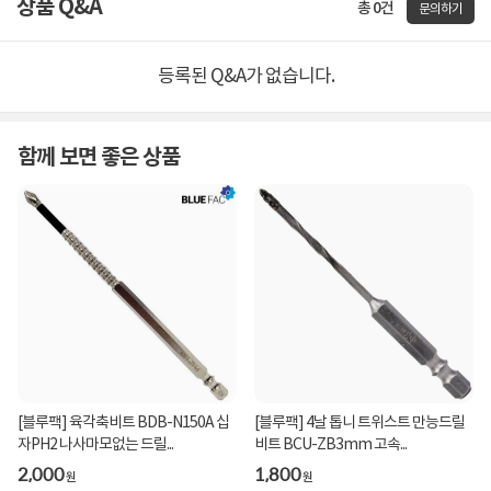
상품 Q&A
총 0건
문의하기
등록된 Q&A가 없습니다.
함께 보면 좋은 상품
[블루팩] 육각축비트 BDB-N150A 십
[블루팩] 4날 톱니 트위스트 만능드릴
자PH2 나사마모없는 드릴...
비트 BCU-ZB3mm 고속...
2,000
1,800
원
원