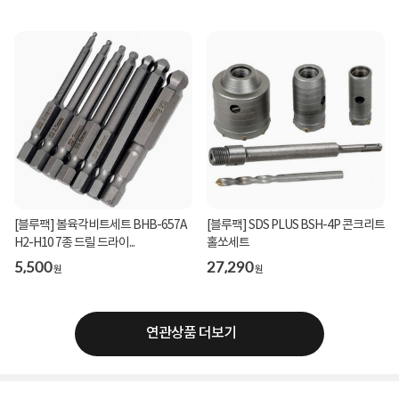
[블루팩] 볼육각비트세트 BHB-657A
[블루팩] SDS PLUS BSH-4P 콘크리트
H2-H10 7종 드릴 드라이...
홀쏘세트
5,500
27,290
원
원
연관상품 더보기