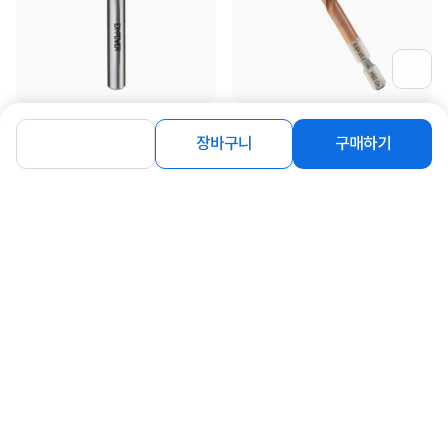
[이엑스파워] 트리머비트 평 샹크
[이엑스파워] 롱스텝드릴 코발트 3 4
6mm ETB-0720S
5mm ELK-345
장바구니
구매하기
3,300
6,200
원
원
동일 브랜드 상품 더보기
로그인
공지사항
오시는길
회사소개
PC버전
1588-8377
컴퓨존 APP
(주)컴퓨존 사업자 정보
이용약관
개인정보처리방침
청소년보호정책
사업자확인