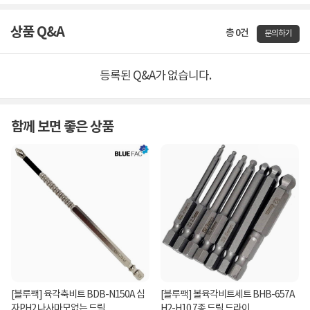
상품 Q&A
총 0건
문의하기
등록된 Q&A가 없습니다.
함께 보면 좋은 상품
[블루팩] 육각축비트 BDB-N150A 십
[블루팩] 볼육각비트세트 BHB-657A
자PH2 나사마모없는 드릴...
H2-H10 7종 드릴 드라이...