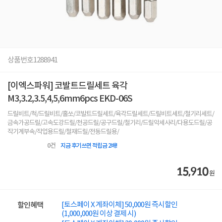
상품번호
1288941
[이엑스파워] 코발트드릴세트 육각
M3,3.2,3.5,4,5,6mm6pcs EKD-06S
드릴비트/척/드릴비트/홀쏘/코발트드릴세트/육각드릴세트/드릴비트세트/철기리세트/
금속가공드릴/고속도강드릴/천공드릴/공구드릴/철기리/드릴악세사리/다용도드릴/공
작기계부속/작업용드릴/철재드릴/전동드릴용/
0
건
지금 후기쓰면 적립금 2배!
15,910
원
[토스페이 X 계좌이체] 50,000원 즉시할인
할인혜택
(1,000,000원 이상 결제 시)