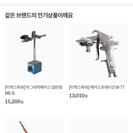
같은 브랜드의 인기상품이에요
[이엑스파워] 마그네틱베이스 일반형
[이엑스파워] 에어스프레이건 W-77
MB-B
13,010
원
15,200
원