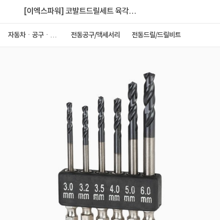
[이엑스파워] 코발트드릴세트 육각
M3,3.2,3.5,4,5,6mm6pcs EKD-06S
자동차ㆍ공구ㆍ안
전동공구/액세서리
전동드릴/드릴비트
전