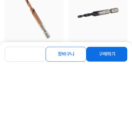
[이엑스파워] 롱스텝드릴 코발트 3 4
[이엑스파워] 드릴탭 M4.0mmSUS
5mm ELK-345
EDT-04H
장바구니
구매하기
6,200
8,000
원
원
동일 브랜드 상품 더보기
로그인
공지사항
오시는길
회사소개
PC버전
1588-8377
컴퓨존 APP