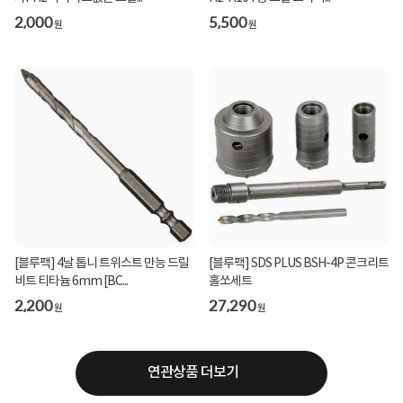
2,000
5,500
원
원
[블루팩] 4날 톱니 트위스트 만능 드릴
[블루팩] SDS PLUS BSH-4P 콘크리트
비트 티타늄 6mm [BC...
홀쏘세트
2,200
27,290
원
원
연관상품 더보기