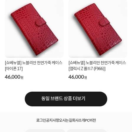
[쇼베뉴엘] 노블리안 천연가죽 케이스
[쇼베뉴엘] 노블리안 천연가죽 케이스
[아이폰 17]
[갤럭시 Z 폴드7 (F966)]
46,000
46,000
원
원
동일 브랜드 상품 더보기
로그인
공지사항
오시는길
회사소개
PC버전