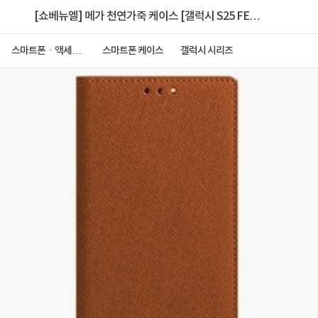
[쇼베뉴엘] 메가 천연가죽 케이스 [갤럭시 S25 FE
(S731)]
스마트폰ㆍ액세서
스마트폰 케이스
갤럭시 시리즈
리