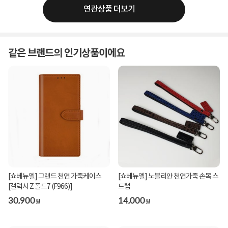
연관상품 더보기
같은 브랜드의 인기상품이에요
[쇼베뉴엘] 그랜드 천연 가죽케이스
[쇼베뉴엘] 노블리안 천연가죽 손목 스
[갤럭시 Z 폴드7 (F966)]
트랩
30,900
14,000
원
원