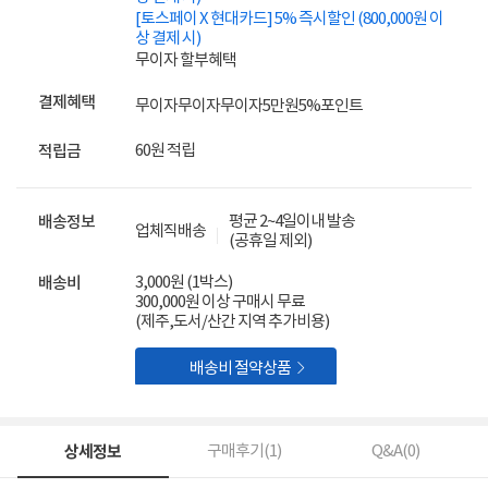
[토스페이 X 현대카드] 5% 즉시할인 (800,000원 이
상 결제 시)
무이자 할부혜택
결제혜택
무이자
무이자
무이자
5만원
5%
포인트
60원 적립
적립금
평균 2~4일이내 발송
배송정보
업체직배송
(공휴일 제외)
3,000원 (1박스)
배송비
300,000원 이상 구매시 무료
(제주,도서/산간 지역 추가비용)

배송비 절약상품
상세정보
구매후기(
1
)
Q&A(
0
)