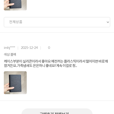
imhj****
2025-12-24
0
색상: 블랙
케이스부분이 실리콘이라서 좋아요 예전꺼는 플라스틱이라서 떨어지면 바로깨
졌거든요..가죽냄새도 은은하니 좋네요! 계속 이걸로 정...