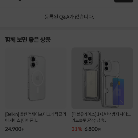
등록된 Q&A가 없습니다.
함께 보면 좋은 상품
[Belkin] 벨킨 맥세이프 마그네틱 클리
[더블유케이스] 1+1 변색방지 사이드
어 케이스 [아이폰 1...
카드슬롯 2장수납 휴...
24,900
31%
6,800
원
원