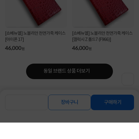
[쇼베뉴엘] 노블리안 천연가죽 케이스
[쇼베뉴엘] 노블리안 천연가죽 케이스
[아이폰 17]
[갤럭시 Z 폴드7 (F966)]
46,000
46,000
원
원
동일 브랜드 상품 더보기
로그인
공지사항
오시는길
회사소개
PC버전
장바구니
구매하기
1588-8377
컴퓨존 APP
(주)컴퓨존 사업자 정보
이용약관
개인정보처리방침
청소년보호정책
사업자확인