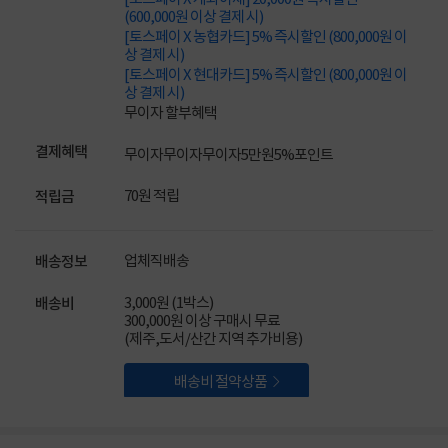
(600,000원 이상 결제 시)
[토스페이 X 농협카드] 5% 즉시할인 (800,000원 이
상 결제 시)
[토스페이 X 현대카드] 5% 즉시할인 (800,000원 이
상 결제 시)
무이자 할부혜택
결제혜택
무이자
무이자
무이자
5만원
5%
포인트
70원 적립
적립금
업체직배송
배송정보
3,000원 (1박스)
배송비
300,000원 이상 구매시 무료
(제주,도서/산간 지역 추가비용)

배송비 절약상품