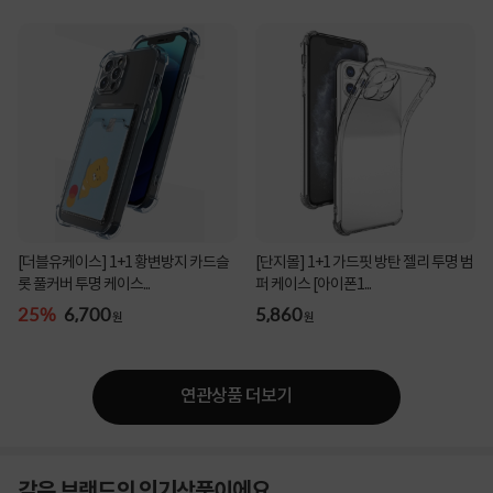
[더블유케이스] 1+1 황변방지 카드슬
[단지몰] 1+1 가드핏 방탄 젤리 투명 범
롯 풀커버 투명 케이스...
퍼 케이스 [아이폰1...
25%
6,700
5,860
원
원
연관상품 더보기
같은 브랜드의 인기상품이에요