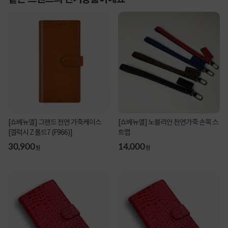
[쇼베뉴엘] 그랜드 천연 가죽케이스
[쇼베뉴엘] 노블리안 천연가죽 손목 스
[갤럭시 Z 폴드7 (F966)]
트랩
30,900
14,000
원
원