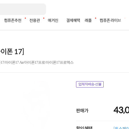
컴퓨존추천
전용관
매거진
결제혜택
래플
컴퓨존 라이브
이폰 17]
아이폰17 Air/아이폰17프로/아이폰17프로맥스
업체직배송-선불
43,
판매가
할인혜택
[토스페이 