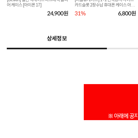
[Belkin] 벨킨 맥세이프 마그네틱 클리
[더블유케이스] 1+1 변색방지 사이드
어 케이스 [아이폰 17]
카드슬롯 2장수납 휴대폰 케이스 아이
폰
원
24,900원
31%
6,800원
상세정보