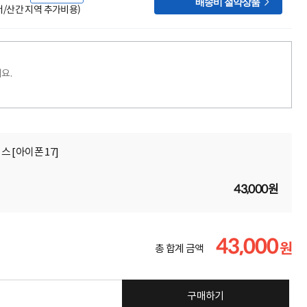

배송비 절약상품
도서/산간 지역 추가비용)
요.
 [아이폰 17]
43,000원
43,000
원
총 합계 금액
구매하기