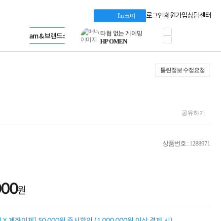
혜택 PACK
Dell 구매 찬스
Apple 기업전용관
로그인
회원가입
상담센터
I'm 코미
프로 에센셜
HP 브랜드스토어
타협 없는 게이밍
LG gram & 브랜드스토어
공식
HP OMEN
Microsoft 브랜드스토어
로지텍
AMD 브랜드스토어
정품 캠페인
Intel 브랜드스토어
틀린정보 수정요청
삼성 키보드&마우스
RAZER 브랜드스토어
10% 쿠폰 할인
Apple 기업전용관
케이블메이트 3분기
케이블 전설이 되다
야식까지 책임진다!
공유하기
승리를 부르는 오멘
ASUS ROG
20주년 한정판
상품번호 : 1288971
AMD로 시작하는
스마트 오피스환경
AI비즈니스 노트북
HP엘리트북/프로북
000
비즈니스 강자
원
HP 프로북 4
리뷰 Npay 증정
MSI 공유기
X 계좌이체] 50,000원 즉시할인 (1,000,000원 이상 결제 시)