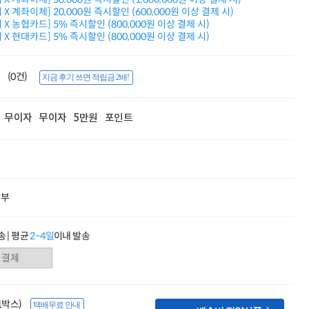
적립금 3% 페이백
X 계좌이체] 20,000원 즉시할인 (600,000원 이상 결제 시)
시스코 스위칭허브
X 농협카드] 5% 즉시할인 (800,000원 이상 결제 시)
X 현대카드] 5% 즉시할인 (800,000원 이상 결제 시)
누적 금액 별
적립금 페이백!
Dell 구매왕
(0건)
상품권 30만원
지금 후기 쓰면 적립금 2배!
삼성모니터 여름맞이
특별 할인 이벤트
무이자
무이자
5만원
포인트
한단계 더 진화한
HAF II 500
AI 업무환경 완성
HP 워크스테이션
여름맞이 사은품
HP 프로데스크 4
할부
모든 것을 하나로
HP올인원 단독특가
네트워크 자재
 | 평균
2~4일
이내 발송
혜택 PACK
Dell 구매 찬스
프로 에센셜
(1박스)
택배무료 안내