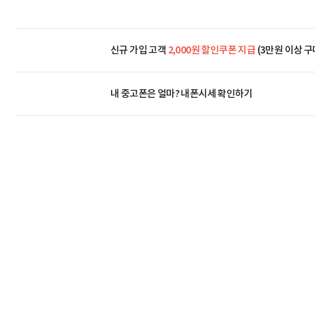
신규 가입 고객
2,000원 할인쿠폰 지급
(3만원 이상 구
내 중고폰은 얼마?
내폰시세 확인하기