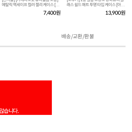
[단지몰] [카메라보호 유리필름 포함]
[고부기] 2중 결합 고강도 강화유리 글
메탈릭 맥세이프 컬러 젤리 케이스 [아
래스 쉴드 매트 투명 타입 케이스 [아이
이폰 17...
폰 17]
7,400원
13,900원
배송/교환/환불