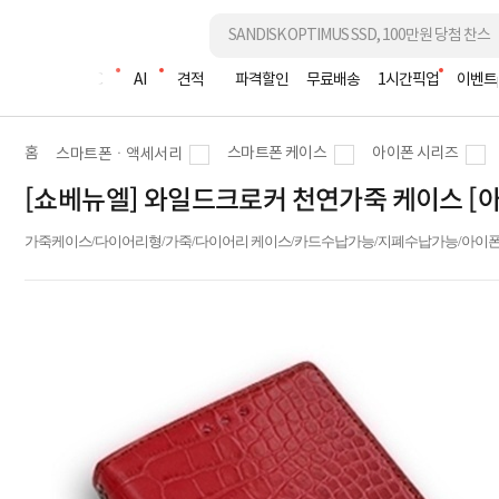
조립PC
AI
견적
파격할인
무료배송
1시간픽업
이벤트
홈
스마트폰 케이스
아이폰 시리즈
스마트폰ㆍ액세서리
[쇼베뉴엘] 와일드크로커 천연가죽 케이스 [아
가죽케이스/다이어리형/가죽/다이어리 케이스/카드수납가능/지폐수납가능/아이폰17/