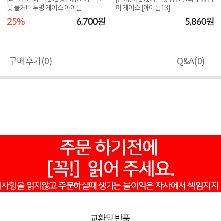
[더블유케이스] 1+1 황변방지 카드슬
[단지몰] 1+1 가드핏 방탄 젤리 투명 범
롯 풀커버 투명 케이스 아이폰
퍼 케이스 [아이폰13]
25%
6,700원
5,860원
구매후기(
0
)
Q&A(
0
)