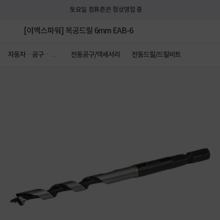
토요일 컴퓨존은 정상영업 중
[이엑스파워] 목공드릴 6mm EAB-6
자동차ㆍ공구ㆍ안
전동공구/액세서리
전동드릴/드릴비트
전