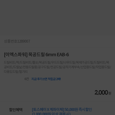
상품번호
1289007
[이엑스파워] 목공드릴 6mm EAB-6
드릴비트/척/드릴비트/홀쏘/목공드릴/우드드릴/나무드릴/목재가공드릴/드릴비트/목
공비트/드릴날/전동드릴용/공구드릴/천공드릴/공작기계부속/산업용드릴/작업용드릴/
다용도드릴/철기리
0
건
지금 후기쓰면 적립금 2배!
2,000
원
[토스페이 X 계좌이체] 50,000원 즉시할인
할인혜택
(1,000,000원 이상 결제 시)