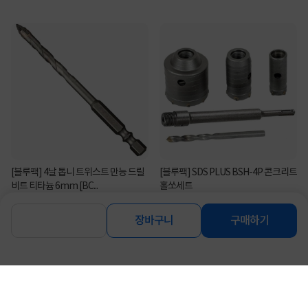
[블루팩] 4날 톱니 트위스트 만능 드릴
[블루팩] SDS PLUS BSH-4P 콘크리트
비트 티타늄 6mm [BC...
홀쏘세트
2,200
27,290
원
원
장바구니
구매하기
연관상품 더보기