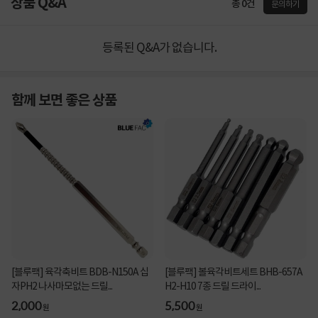
상품 Q&A
총 0건
문의하기
등록된 Q&A가 없습니다.
함께 보면 좋은 상품
[블루팩] 육각축비트 BDB-N150A 십
[블루팩] 볼육각비트세트 BHB-657A
자PH2 나사마모없는 드릴...
H2-H10 7종 드릴 드라이...
2,000
5,500
원
원