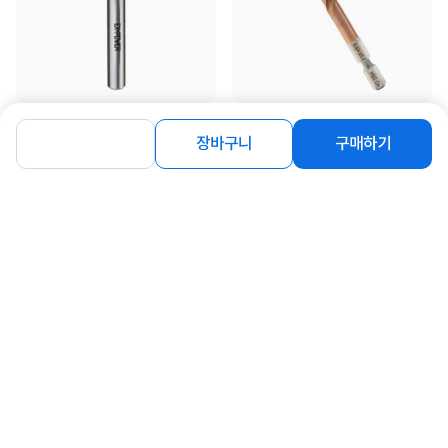
[이엑스파워] 트리머비트 평 샹크
[이엑스파워] 롱스텝드릴 코발트 3 4
6mm ETB-0720S
5mm ELK-345
장바구니
구매하기
3,010
5,600
원
원
동일 브랜드 상품 더보기
로그인
공지사항
오시는길
회사소개
PC버전
1588-8377
컴퓨존 APP
(주)컴퓨존 사업자 정보
이용약관
개인정보처리방침
청소년보호정책
사업자확인