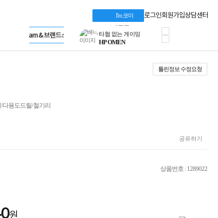
혜택 PACK
Dell 구매 찬스
Apple 기업전용관
로그인
회원가입
상담센터
I'm 코미
프로 에센셜
HP 브랜드스토어
타협 없는 게이밍
LG gram & 브랜드스토어
공식
HP OMEN
Microsoft 브랜드스토어
로지텍
AMD 브랜드스토어
정품 캠페인
Intel 브랜드스토어
틀린정보 수정요청
삼성 키보드&마우스
RAZER 브랜드스토어
10% 쿠폰 할인
Apple 기업전용관
케이블메이트 3분기
케이블 전설이 되다
릴/다용도드릴/철기리
야식까지 책임진다!
승리를 부르는 오멘
ASUS ROG
20주년 한정판
공유하기
AMD로 시작하는
스마트 오피스환경
AI비즈니스 노트북
상품번호 : 1289022
HP엘리트북/프로북
비즈니스 강자
HP 프로북 4
리뷰 Npay 증정
40
원
MSI 공유기