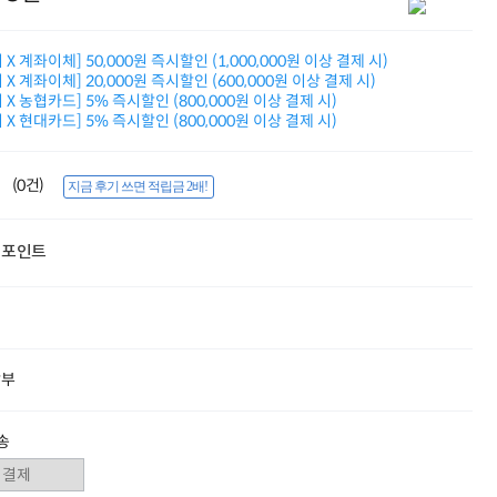
적립금 3% 페이백
시스코 스위칭허브
X 계좌이체] 50,000원 즉시할인 (1,000,000원 이상 결제 시)
누적 금액 별
X 계좌이체] 20,000원 즉시할인 (600,000원 이상 결제 시)
적립금 페이백!
X 농협카드] 5% 즉시할인 (800,000원 이상 결제 시)
Dell 구매왕
X 현대카드] 5% 즉시할인 (800,000원 이상 결제 시)
상품권 30만원
삼성모니터 여름맞이
특별 할인 이벤트
(0건)
지금 후기 쓰면 적립금 2배!
한단계 더 진화한
HAF II 500
AI 업무환경 완성
포인트
HP 워크스테이션
여름맞이 사은품
HP 프로데스크 4
모든 것을 하나로
HP올인원 단독특가
네트워크 자재
할부
혜택 PACK
Dell 구매 찬스
프로 에센셜
송