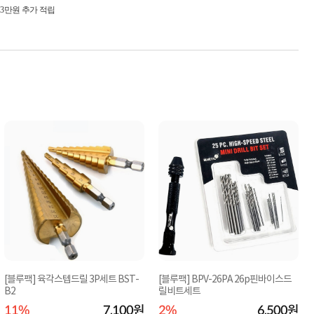
시 3만원 추가 적립
[블루팩] 육각스텝드릴 3P세트 BST-
[블루팩] BPV-26PA 26p핀바이스드
B2
릴비트세트
11%
7,100원
2%
6,500원