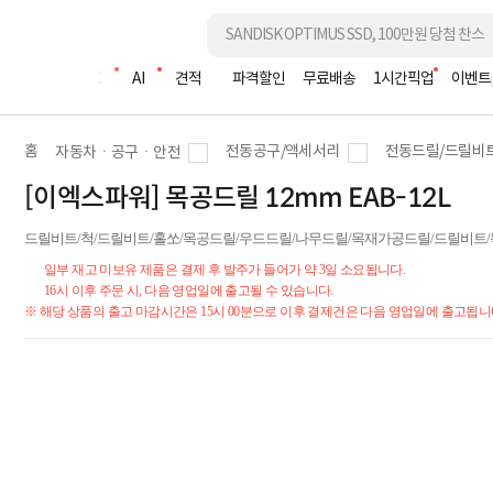
조립PC
AI
견적
파격할인
무료배송
1시간픽업
이벤트
홈
전동공구/액세서리
전동드릴/드릴비
자동차ㆍ공구ㆍ안전
[이엑스파워] 목공드릴 12mm EAB-12L
드릴비트/척/드릴비트/홀쏘/목공드릴/우드드릴/나무드릴/목재가공드릴/드릴비트
일부 재고 미보유 제품은 결제 후 발주가 들어가 약 3일 소요됩니다.
16시 이후 주문 시, 다음 영업일에 출고될 수 있습니다.
※ 해당 상품의 출고 마감시간은 15시 00분으로 이후 결제건은 다음 영업일에 출고됩니