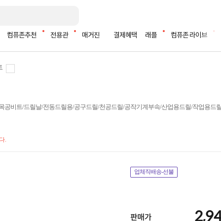
컴퓨존추천
전용관
매거진
결제혜택
래플
컴퓨존 라이브
트
/목공비트/드릴날/전동드릴용/공구드릴/천공드릴/공작기계부속/산업용드릴/작업용드
다.
업체직배송-선불
2,9
판매가