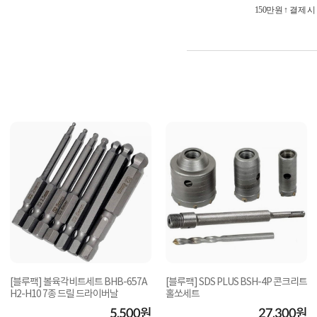
150만원 ↑ 결제 
[블루팩] 볼육각비트세트 BHB-657A
[블루팩] SDS PLUS BSH-4P 콘크리트
H2-H10 7종 드릴 드라이버날
홀쏘세트
5,500원
27,300원