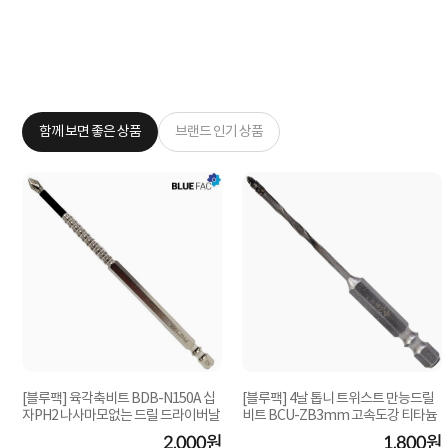
함께 보면 좋은 상품
브랜드 인기 상품
[블루팩] 육각축비트 BDB-N150A 십
[블루팩] 4날 톱니 트위스트 만능드릴
자PH2 나사마모없는 드릴 드라이버날
비트 BCU-ZB3mm 고속도강 티타늄
원
2,000원
1,800원