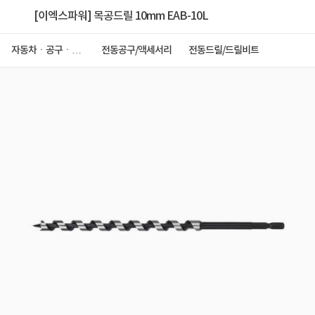
[이엑스파워] 목공드릴 10mm EAB-10L
자동차ㆍ공구ㆍ안
전동공구/액세서리
전동드릴/드릴비트
전