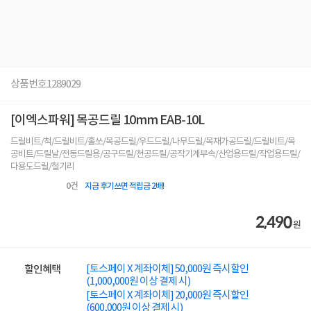
상품번호
1289029
[이엑스파워] 목공드릴 10mm EAB-10L
드릴비트/척/드릴비트/홀쏘/목공드릴/우드드릴/나무드릴/목재가공드릴/드릴비트/목
공비트/드릴날/전동드릴용/공구드릴/천공드릴/공작기계부속/산업용드릴/작업용드릴/
다용도드릴/철기리
0
건
지금 후기쓰면 적립금 2배!
2,490
원
[토스페이 X 계좌이체] 50,000원 즉시할인
할인혜택
(1,000,000원 이상 결제 시)
[토스페이 X 계좌이체] 20,000원 즉시할인
(600,000원 이상 결제 시)