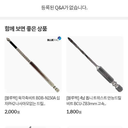
등록된 Q&A가 없습니다.
함께 보면 좋은 상품
[블루팩] 육각축비트 BDB-N150A 십
[블루팩] 4날 톱니 트위스트 만능드릴
자PH2 나사마모없는 드릴...
비트 BCU-ZB3mm 고속...
2,000
1,800
원
원