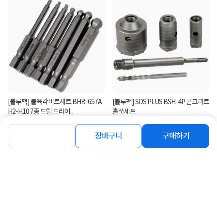
[블루팩] 볼육각비트세트 BHB-657A
[블루팩] SDS PLUS BSH-4P 콘크리트
H2-H10 7종 드릴 드라이...
홀쏘세트
5,500
27,290
원
원
장바구니
구매하기
연관상품 더보기
같은 브랜드의 인기상품이에요