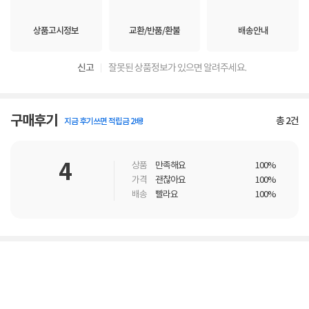
상품고시정보
교환/반품/환불
배송안내
신고
잘못된 상품정보가 있으면 알려주세요.
구매후기
총
2
건
지금 후기쓰면 적립금 2배!
4
상품
만족해요
100%
가격
괜찮아요
100%
배송
빨라요
100%