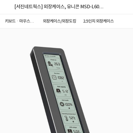
[서진네트웍스] 외장케이스, 유니콘 MSD-L60
USB3.2Gen2 10G M.2 NVME
키보드ㆍ마우스ㆍ
외장케이스/외장도킹
2.5인치 외장케이스
저장장치