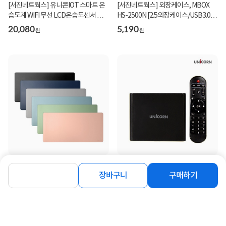
[서진네트웍스] 유니콘IOT 스마트 온
[서진네트웍스] 외장케이스, MBOX
습도계 WIFI 무선 LCD온습도센서 알림
HS-2500N [2.5외장케이스/USB3.0]
기능 TS-H9
[하드미포함/반투...
20,080
5,190
원
원
[서진네트웍스] 장패드, MP-800M [색
[서진네트웍스] 유니콘 AV-M7 2세대
상선택]
디빅스플레이어 UHD 4K지원 미디어
장바구니
구매하기
플레이어
7,900
78,700
원
원
동일 브랜드 상품 더보기