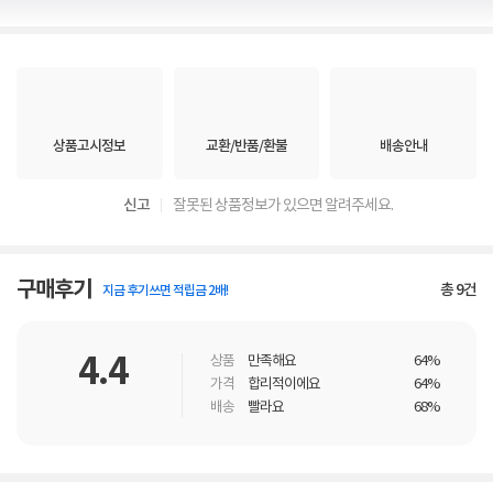
상품고시정보
교환/반품/환불
배송안내
신고
잘못된 상품정보가 있으면 알려주세요.
구매후기
총
9
건
지금 후기쓰면 적립금 2배!
4.4
상품
만족해요
64%
가격
합리적이에요
64%
배송
빨라요
68%