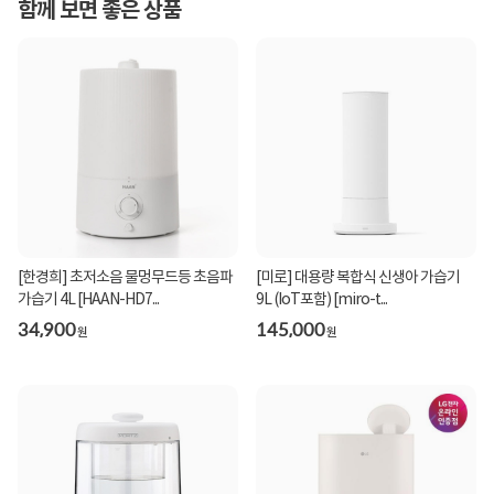
함께 보면 좋은 상품
[한경희] 초저소음 물멍무드등 초음파
[미로] 대용량 복합식 신생아 가습기
가습기 4L [HAAN-HD7...
9L (IoT포함) [miro-t...
34,900
145,000
원
원