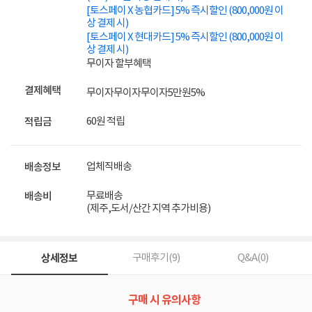
[토스페이 X 농협카드] 5% 즉시할인 (800,000원 이
상 결제 시)
[토스페이 X 현대카드] 5% 즉시할인 (800,000원 이
상 결제 시)
무이자 할부혜택
결제혜택
무이자
무이자
무이자
5만원
5%
60원 적립
적립금
업체직배송
배송정보
무료배송
배송비
(제주,도서/산간 지역 추가비용)
상세정보
구매후기(
9
)
Q&A(
0
)
구매 시 유의사항