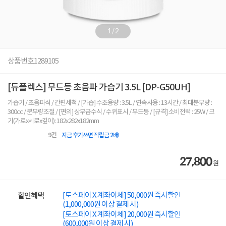
1
/
2
상품번호
1289105
[듀플렉스] 무드등 초음파 가습기 3.5L [DP-G50UH]
가습기 / 초음파식 / 간편세척 / [가습] 수조용량 : 3.5L / 연속사용 : 13시간 / 최대분무량 :
300cc / 분무량조절 / [편의] 상부급수식 / 수위표시 / 무드등 / [규격] 소비전력 : 25W / 크
기(가로x세로x깊이): 182x282x182mm
9
건
지금 후기쓰면 적립금 2배!
27,800
원
[토스페이 X 계좌이체] 50,000원 즉시할인
할인혜택
(1,000,000원 이상 결제 시)
[토스페이 X 계좌이체] 20,000원 즉시할인
(600,000원 이상 결제 시)