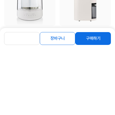
[모리츠] 루미글래스 유리 가열식 가습
[LG전자] [당일출고/방문수령가능]
기 4L [MGU-040]
WHISEN(휘센) 제습기 21...
장바구니
구매하기
79,900
41%
520,000
원
원
연관상품 더보기
같은 브랜드의 인기상품이에요