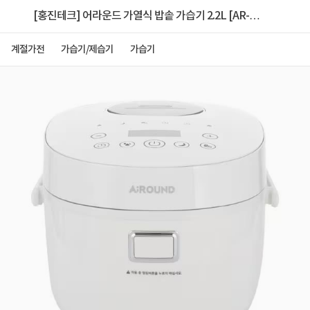
[홍진테크] 어라운드 가열식 밥솥 가습기 2.2L [AR-
SMH22]
계절가전
가습기/제습기
가습기