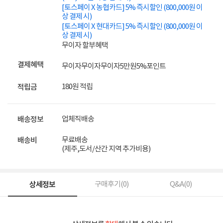
[토스페이 X 농협카드] 5% 즉시할인 (800,000원 이
상 결제 시)
[토스페이 X 현대카드] 5% 즉시할인 (800,000원 이
상 결제 시)
무이자 할부혜택
결제혜택
무이자
무이자
무이자
5만원
5%
포인트
180원 적립
적립금
업체직배송
배송정보
무료배송
배송비
(제주,도서/산간 지역 추가비용)
상세정보
구매후기(
0
)
Q&A(
0
)