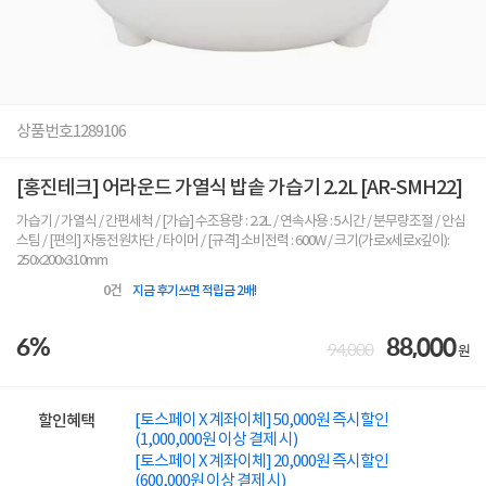
상품번호
1289106
[홍진테크] 어라운드 가열식 밥솥 가습기 2.2L [AR-SMH22]
가습기 / 가열식 / 간편세척 / [가습] 수조용량 : 2.2L / 연속사용 : 5시간 / 분무량조절 / 안심
스팀 / [편의] 자동전원차단 / 타이머 / [규격] 소비전력 : 600W / 크기(가로x세로x깊이):
250x200x310mm
0
건
지금 후기쓰면 적립금 2배!
6%
88,000
94,000
원
[토스페이 X 계좌이체] 50,000원 즉시할인
할인혜택
(1,000,000원 이상 결제 시)
[토스페이 X 계좌이체] 20,000원 즉시할인
(600,000원 이상 결제 시)