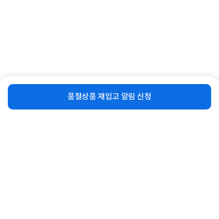
[Dell] 유선키보드, KB216, 한영자판
[Dell] 유선 마우스, MS116 [블랙]
[블랙/USB]
비슷한 상품
재입고 알림 신청
9,900
원
13,500
품절상품 재입고 알림 신청
원
동일 브랜드 상품 더보기
로그인
공지사항
오시는길
회사소개
PC버전
1588-8377
컴퓨존 APP
(주)컴퓨존 사업자 정보