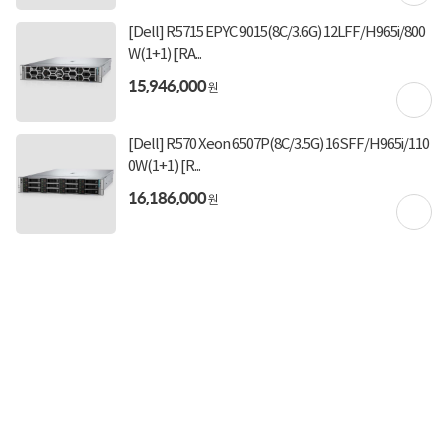
[Dell] R5715 EPYC 9015(8C/3.6G) 12LFF/H965i/800
W(1+1) [RA...
15,946,000
원
[Dell] R570 Xeon 6507P(8C/3.5G) 16SFF/H965i/110
0W(1+1) [R...
16,186,000
원