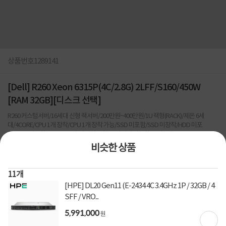
상품번호
1289141
[Dell] R260 Xeon 6315P(4C/2.8G) 2LFF/S160/450W
[RAM 32GB][디스크 선택]
R260 커스텀서버/16세대 신형 랙서버/200만원~400만원/1U 랙형(RACK)/제온 6세
대/4CORE/CPU 1개 장착/CPU 1개 장착 가능/SSD 미포함/SSD 미장착/HDD 미포
함/ODD 미포함/POWER 1개/레일킷 포함/운영체제 미포함/무상 3년/RAM
32GB/400~599W
비슷한 상품
0
건
지금 후기쓰면 적립금 2배!
11
개
4,227,000
원
[HPE] DL20 Gen11 (E-2434 4C 3.4GHz 1P / 32GB / 4
SFF / VRO...
5,991,000
원
[토스페이 X 계좌이체] 50,000원 즉시할인
할인혜택