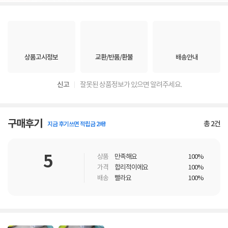
상품고시정보
교환/반품/환불
배송안내
신고
잘못된 상품정보가 있으면 알려주세요.
구매후기
총
2
건
지금 후기쓰면 적립금 2배!
5
상품
만족해요
100%
가격
합리적이에요
100%
배송
빨라요
100%