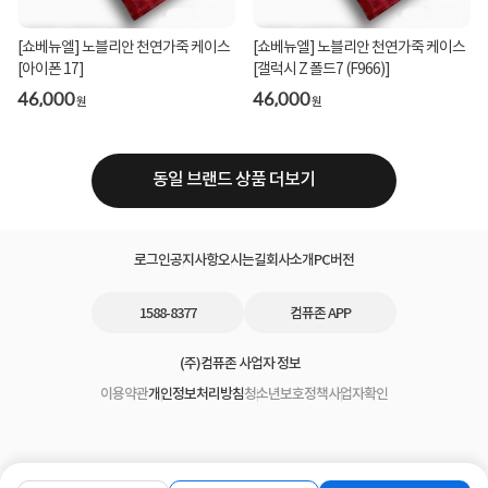
[쇼베뉴엘] 노블리안 천연가죽 케이스
[쇼베뉴엘] 노블리안 천연가죽 케이스
[아이폰 17]
[갤럭시 Z 폴드7 (F966)]
46,000
46,000
원
원
동일 브랜드 상품 더보기
로그인
공지사항
오시는길
회사소개
PC버전
1588-8377
컴퓨존 APP
(주)컴퓨존 사업자 정보
이용약관
개인정보처리방침
청소년보호정책
사업자확인