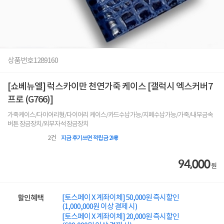
상품번호
1289160
[쇼베뉴엘] 럭스카이만 천연가죽 케이스 [갤럭시 엑스커버7
프로 (G766)]
가죽케이스/다이어리형/다이어리 케이스/카드수납가능/지폐수납가능/가죽/내부금속
버튼 잠금장치/외부자석 잠금장치
2
건
지금 후기쓰면 적립금 2배!
94,000
원
[토스페이 X 계좌이체] 50,000원 즉시할인
할인혜택
(1,000,000원 이상 결제 시)
[토스페이 X 계좌이체] 20,000원 즉시할인