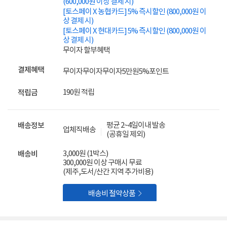
(600,000원 이상 결제 시)
[토스페이 X 농협카드] 5% 즉시할인 (800,000원 이
상 결제 시)
[토스페이 X 현대카드] 5% 즉시할인 (800,000원 이
상 결제 시)
무이자 할부혜택
결제혜택
무이자
무이자
무이자
5만원
5%
포인트
190원 적립
적립금
평균 2~4일이내 발송
배송정보
업체직배송
(공휴일 제외)
3,000원 (1박스)
배송비
300,000원 이상 구매시 무료
(제주,도서/산간 지역 추가비용)

배송비 절약상품