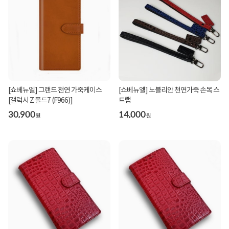
[쇼베뉴엘] 그랜드 천연 가죽케이스
[쇼베뉴엘] 노블리안 천연가죽 손목 스
[갤럭시 Z 폴드7 (F966)]
트랩
30,900
14,000
원
원