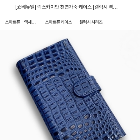
[쇼베뉴엘] 럭스카이만 천연가죽 케이스 [갤럭시 엑스
커버7 프로 (G766)]
스마트폰ㆍ액세서
스마트폰 케이스
갤럭시 시리즈
리