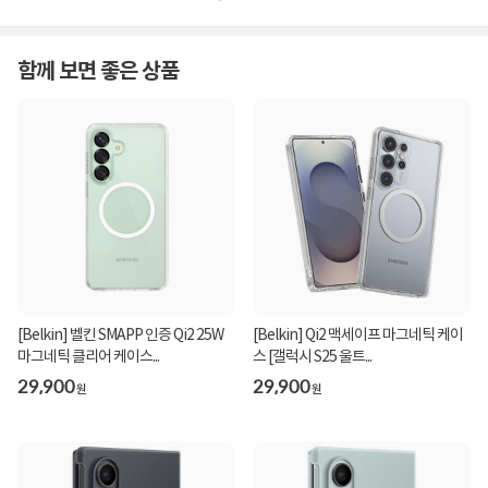
함께 보면 좋은 상품
[Belkin] 벨킨 SMAPP 인증 Qi2 25W
[Belkin] Qi2 맥세이프 마그네틱 케이
마그네틱 클리어 케이스...
스 [갤럭시 S25 울트...
29,900
29,900
원
원