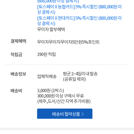
(600,000원 이상 결제 시)
[토스페이 X 농협카드] 5% 즉시할인 (800,000원 이
상 결제 시)
[토스페이 X 현대카드] 5% 즉시할인 (800,000원 이
상 결제 시)
무이자 할부혜택
결제혜택
무이자
무이자
무이자
5만원
5%
포인트
190원 적립
적립금
평균 2~4일이내 발송
배송정보
업체직배송
(공휴일 제외)
3,000원 (1박스)
배송비
300,000원 이상 구매시 무료
(제주,도서/산간 지역 추가비용)

배송비 절약상품