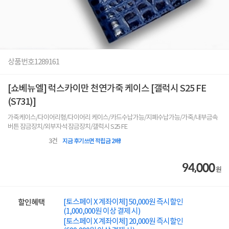
상품번호
1289161
[쇼베뉴엘] 럭스카이만 천연가죽 케이스 [갤럭시 S25 FE
(S731)]
가죽케이스/다이어리형/다이어리 케이스/카드수납가능/지폐수납가능/가죽/내부금속
버튼 잠금장치/외부자석 잠금장치/갤럭시 S25 FE
3
건
지금 후기쓰면 적립금 2배!
94,000
원
[토스페이 X 계좌이체] 50,000원 즉시할인
할인혜택
(1,000,000원 이상 결제 시)
[토스페이 X 계좌이체] 20,000원 즉시할인