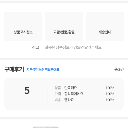
상품고시정보
교환/반품/환불
배송안내
신고
잘못된 상품정보가 있으면 알려주세요.
구매후기
총
3
건
지금 후기쓰면 적립금 2배!
5
상품
만족해요
100%
가격
합리적이에요
100%
배송
빨라요
100%