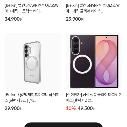
[Belkin] 벨킨 SMAPP 인증 Qi2 25W
[Belkin] 벨킨 SMAPP 인증 Qi2 25W
마그네틱 프로텍트 케이...
마그네틱 클리어 케이스...
34,900
29,900
원
원
[Belkin] Qi2 맥세이프 마그네틱 케이
[삼성전자] 삼성 정품 클리어 마그넷 케
스 [갤럭시 S25] [MS...
이스 [갤럭시 Z 폴...
29,900
10%
49,500
원
원