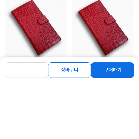
[쇼베뉴엘] 노블리안 천연가죽 케이스
[쇼베뉴엘] 노블리안 천연가죽 케이스
[아이폰 17]
[갤럭시 Z 폴드7 (F966)]
장바구니
구매하기
46,000
46,000
원
원
동일 브랜드 상품 더보기
로그인
공지사항
오시는길
회사소개
PC버전