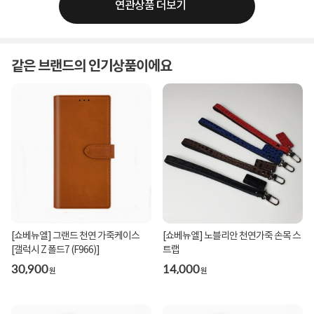
연관상품 더보기
같은 브랜드의 인기상품이에요
[쇼베뉴엘] 그랜드 천연 가죽케이스
[쇼베뉴엘] 노블리안 천연가죽 손목 스
[갤럭시 Z 폴드7 (F966)]
트랩
30,900
14,000
원
원