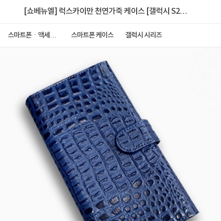
[쇼베뉴엘] 럭스카이만 천연가죽 케이스 [갤럭시 S25
FE (S731)]
스마트폰ㆍ액세서
스마트폰 케이스
갤럭시 시리즈
리