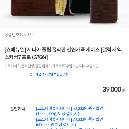
상품번호
1289169
[쇼베뉴엘] 제니아 플립 흡착판 천연가죽 케이스 [갤럭시 엑
스커버7 프로 (G766)]
가죽케이스/흡착판형/플립케이스/가죽/카드수납가능/지폐수납가능
0
건
지금 후기쓰면 적립금 2배!
39,000
원
[토스페이 X 계좌이체] 50,000원 즉시할인
할인혜택
(1,000,000원 이상 결제 시)
[토스페이 X 계좌이체] 20,000원 즉시할인
(600,000원 이상 결제 시)