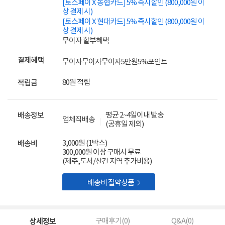
[토스페이 X 농협카드] 5% 즉시할인 (800,000원 이
상 결제 시)
[토스페이 X 현대카드] 5% 즉시할인 (800,000원 이
상 결제 시)
무이자 할부혜택
결제혜택
무이자
무이자
무이자
5만원
5%
포인트
80원 적립
적립금
평균 2~4일이내 발송
배송정보
업체직배송
(공휴일 제외)
3,000원 (1박스)
배송비
300,000원 이상 구매시 무료
(제주,도서/산간 지역 추가비용)

배송비 절약상품
상세정보
구매후기(
0
)
Q&A(
0
)