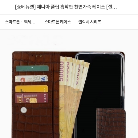
[쇼베뉴엘] 제니아 플립 흡착판 천연가죽 케이스 [갤럭
시 엑스커버7 프로 (G766)]
스마트폰ㆍ액세서
스마트폰 케이스
갤럭시 시리즈
리