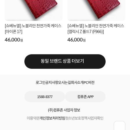
[쇼베뉴엘] 노블리안 천연가죽 케이스
[쇼베뉴엘] 노블리안 천연가죽 케이스
[아이폰 17]
[갤럭시 Z 폴드7 (F966)]
46,000
46,000
원
원
동일 브랜드 상품 더보기
로그인
공지사항
오시는길
회사소개
PC버전
1588-8377
컴퓨존 APP
(주)컴퓨존 사업자 정보
이용약관
개인정보처리방침
청소년보호정책
사업자확인