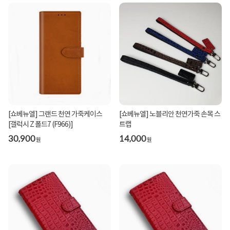
[쇼베뉴엘] 그랜드 천연 가죽케이스
[쇼베뉴엘] 노블리안 천연가죽 손목 스
[갤럭시 Z 폴드7 (F966)]
트랩
30,900
14,000
원
원